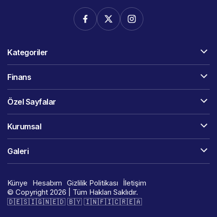
Kategoriler
Finans
Özel Sayfalar
Kurumsal
Galeri
Künye
Hesabım
Gizlilik Politikası
İletişim
© Copyright 2026 | Tüm Hakları Saklıdır.
🇩​​​​​🇪​​​​​🇸​​​​​🇮​​​​​🇬​​​​​🇳​​​​​🇪​​​​​🇩​​​​​ 🇧​​​​​🇾​​​​​ 🇮​​​​​🇳​​​​​🇫​​​​​🇮​​​​​🇨​​​​​🇷​​​​​🇪​​​​​🇦​​​​​​​​​​