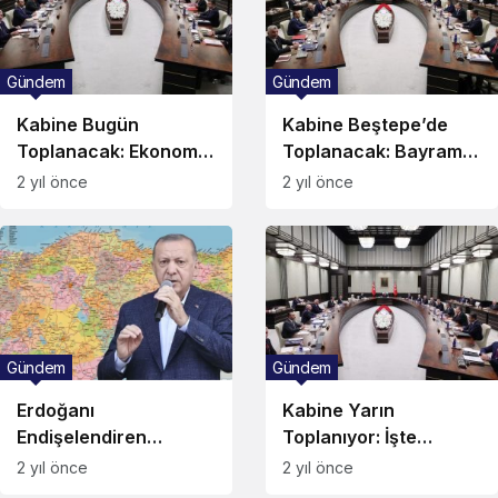
Gündem
Gündem
Kabine Bugün
Kabine Beştepe’de
Toplanacak: Ekonomi
Toplanacak: Bayram
Başlıkları Gündemde
Tatili 9 Gün Olacak
2 yıl önce
2 yıl önce
Olacak!
Mı?
Gündem
Gündem
Erdoğanı
Kabine Yarın
Endişelendiren
Toplanıyor: İşte
Rakamlar! “Açık
Gündem Maddeleri…
2 yıl önce
2 yıl önce
Söylüyorum Türkiye