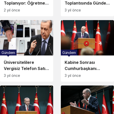
Toplanıyor: Öğretmen
Toplantısında Gündem
Ataması Gündemde!
Ekonomi!
2 yıl önce
3 yıl önce
Gündem
Gündem
Üniversitelilere
Kabine Sonrası
Vergisiz Telefon Satışı
Cumhurbaşkanı
Başlıyor!
Erdoğan’dan
3 yıl önce
3 yıl önce
“Enflasyon” Mesajı!