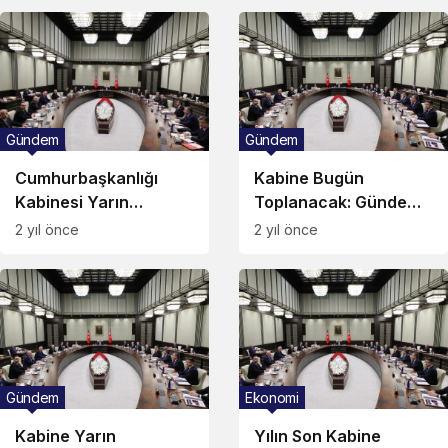
Açısından Bir
Felakettir!”
Gündem
Gündem
Cumhurbaşkanlığı
Kabine Bugün
Kabinesi Yarın
Toplanacak: Gündem
Toplanacak!
Seçim Güvenliği!
2 yıl önce
2 yıl önce
Gündem
Ekonomi
Kabine Yarın
Yılın Son Kabine