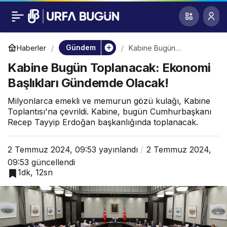
Kabine Bugün
0
Toplanacak: Ekonomi
Gündem
Haberler
Kabine Bugün
Toplanacak: Ekonomi
Kabine Bugün Toplanacak: Ekonomi
Başlıkları Gündemde
Başlıkları Gündemde
Olacak!
Başlıkları Gündemde Olacak!
Olacak!
Milyonlarca emekli ve memurun gözü kulağı, Kabine
Toplantısı'na çevrildi. Kabine, bugün Cumhurbaşkanı
Recep Tayyip Erdoğan başkanlığında toplanacak.
2 Temmuz 2024, 09:53
yayınlandı
2 Temmuz 2024,
09:53
güncellendi
1dk, 12sn