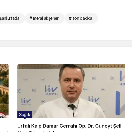
şanlıurfada
# meral akşener
# son dakika
Sağlık
Urfalı Kalp Damar Cerrahı Op. Dr. Cüneyt Şelli