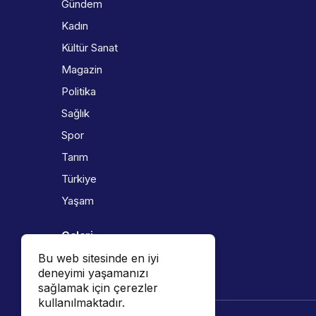
Gündem
Kadın
Kültür Sanat
Magazin
Politika
Sağlık
Spor
Tarım
Türkiye
Yaşam
Galeri
Bu web sitesinde en iyi
Foto Galeri
deneyimi yaşamanızı
Video Galeri
sağlamak için çerezler
kullanılmaktadır.