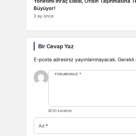
Yönetimi İhraç Edildi, Ofisin Taşınmasına T
Büyüyor!
3 ay önce
Bir Cevap Yaz
E-posta adresiniz yayınlanmayacak.
Gerekli
YORUMUNUZ
*
0
/30 karakter
Ad
*