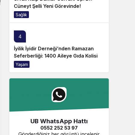
Cüneyt Şelli Yeni Görevinde!
Sağlık
4
İyilik İyidir Derneği’nden Ramazan
Seferberliği: 1400 Aileye Gıda Kolisi
Yaşam
UB WhatsApp Hattı
0552 252 53 97
Gönderdiğiniz her görüntü incelenir