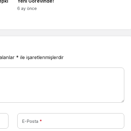
epki
Yeni Görevinde!
6 ay önce
 alanlar
*
ile işaretlenmişlerdir
E-Posta
*