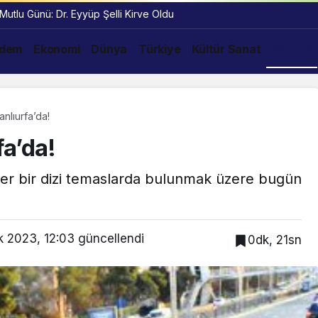
 Mutlu Günü: Dr. Eyyüp Şelli Kirve Oldu
dem
Ekonomi
Dünya
Türkiye
Kültür Sanat
Politika
nlıurfa’da!
a’da!
ner bir dizi temaslarda bulunmak üzere bugün
 2023, 12:03
güncellendi
0dk, 21sn