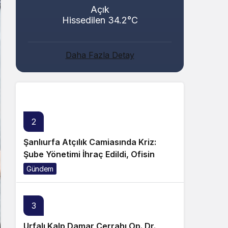
Açık
Hissedilen 34.2°C
Abacı ve Abul Ailelerinin Mutlu Günü!
Daha Fazla Detay
Genel
2
Şanlıurfa Atçılık Camiasında Kriz:
Şube Yönetimi İhraç Edildi, Ofisin
Taşınmasına Tepki Büyüyor!
Gündem
3
Urfalı Kalp Damar Cerrahı Op. Dr.