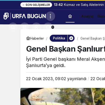
13:42
Kızmaz ve Satış Ailelerinin
SON GELIŞMELER
Asayiş
Gün
0
Politika
Haberler
Genel Başkan Şa
Genel Başkan Şanlıurf
İyi Parti Genel başkanı Meral Akşe
Şanlıurfa’ya geldi.
22 Ocak 2023, 09:02
yayınlandı
22 Ocak