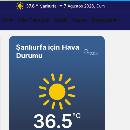
37.8 °
Şanlıurfa
7 Ağustos 2026, Cum
Spor
Bilim Teknoloji
Sağlık
Yaşam
Kategoriler
Şanlıurfa için Hava
12:05
Durumu
36.5
°C