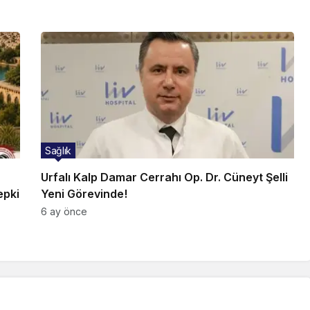
Sağlık
Urfalı Kalp Damar Cerrahı Op. Dr. Cüneyt Şelli
epki
Yeni Görevinde!
6 ay önce