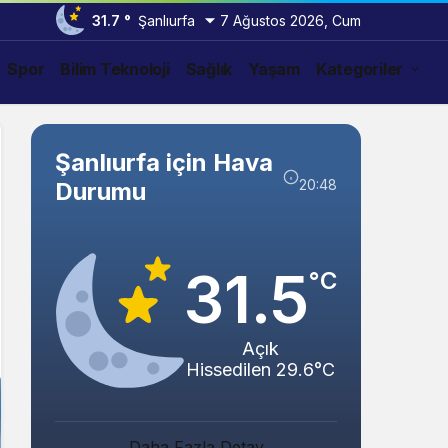
31.7 °
Şanlıurfa
7 Ağustos 2026, Cum
Spor
Bilim Teknoloji
Sağlık
Yaşam
Kategoriler
Şanlıurfa için Hava
20:48
Durumu
31.5
°C
Açık
Hissedilen 29.6°C
Abacı ve Abul Ailelerinin Mutlu Günü!
Daha Fazla Detay