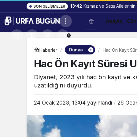
13:42
Kızmaz ve Satış Ailelerinin
SON GELIŞMELER
Asayiş
Gün
0
Dünya
Haberler
Hac Ön Kayıt Süre
Hac Ön Kayıt Süresi Uz
Diyanet, 2023 yılı hac ön kayıt ve 
uzatıldığını duyurdu.
24 Ocak 2023, 13:04
yayınlandı
26 Ocak