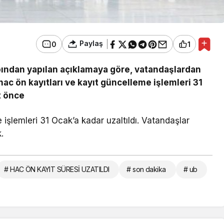
Paylaş
0
1
ndan yapılan açıklamaya göre, vatandaşlardan
hac ön kayıtları ve kayıt güncelleme işlemleri 31
t önce
 işlemleri 31 Ocak’a kadar uzaltıldı. Vatandaşlar
.
# HAC ÖN KAYIT SÜRESİ UZATILDI
# son dakika
# ub