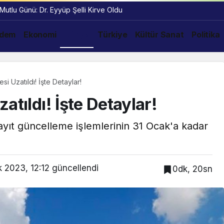
 Mutlu Günü: Dr. Eyyüp Şelli Kirve Oldu
dem
Ekonomi
Dünya
Türkiye
Kültür Sanat
Politika
si Uzatıldı! İşte Detaylar!
atıldı! İşte Detaylar!
kayıt güncelleme işlemlerinin 31 Ocak'a kadar
 2023, 12:12
güncellendi
0dk, 20sn