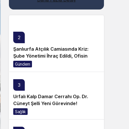
Genel
2
Şanlıurfa Atçılık Camiasında Kriz:
Şube Yönetimi İhraç Edildi, Ofisin
Taşınmasına Tepki Büyüyor!
Gündem
3
Urfalı Kalp Damar Cerrahı Op. Dr.
Cüneyt Şelli Yeni Görevinde!
Sağlık