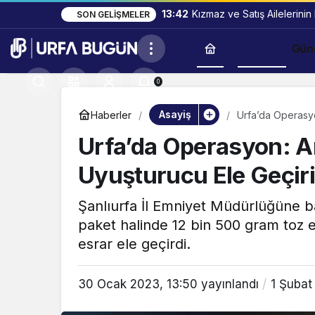
13:42
Kızmaz ve Satış Ailelerinin
SON GELIŞMELER
Asayiş
Gün
0
Asayiş
Haberler
Urfa’da Operasyo
Urfa’da Operasyon: A
Uyuşturucu Ele Geçiri
Şanlıurfa İl Emniyet Müdürlüğüne ba
paket halinde 12 bin 500 gram toz 
esrar ele geçirdi.
30 Ocak 2023, 13:50
yayınlandı
1 Şubat