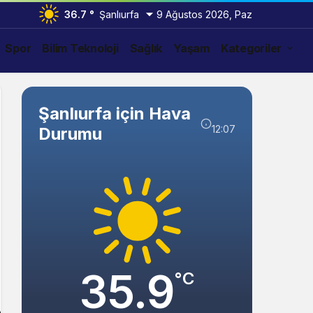
36.7 °
Şanlıurfa
9 Ağustos 2026, Paz
Spor
Bilim Teknoloji
Sağlık
Yaşam
Kategoriler
Şanlıurfa için Hava
12:07
Durumu
35.9
°C