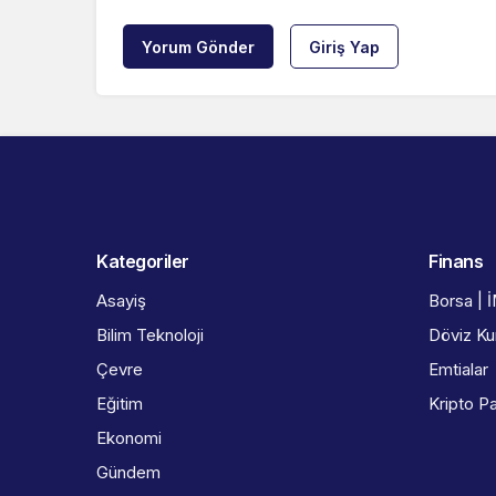
Yorum Gönder
Giriş Yap
Kategoriler
Finans
Asayiş
Borsa | 
Bilim Teknoloji
Döviz Kur
Çevre
Emtialar
Eğitim
Kripto Pa
Ekonomi
Gündem