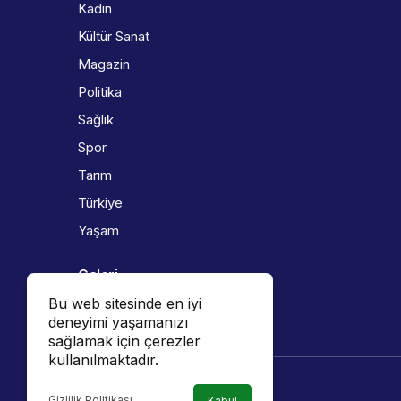
Kadın
Kültür Sanat
Magazin
Politika
Sağlık
Spor
Tarım
Türkiye
Yaşam
Galeri
Bu web sitesinde en iyi
Foto Galeri
deneyimi yaşamanızı
Video Galeri
sağlamak için çerezler
kullanılmaktadır.
Gizlilik Politikası
Kabul