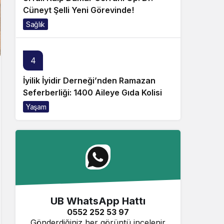
Cüneyt Şelli Yeni Görevinde!
Sağlık
4
İyilik İyidir Derneği’nden Ramazan
Seferberliği: 1400 Aileye Gıda Kolisi
Yaşam
UB WhatsApp Hattı
0552 252 53 97
Gönderdiğiniz her görüntü incelenir