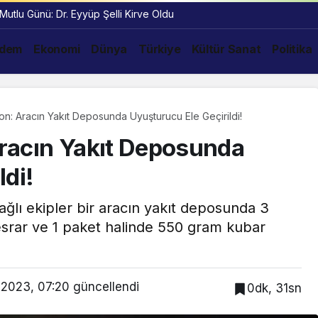
 Mutlu Günü: Dr. Eyyüp Şelli Kirve Oldu
dem
Ekonomi
Dünya
Türkiye
Kültür Sanat
Politika
n: Aracın Yakıt Deposunda Uyuşturucu Ele Geçirildi!
racın Yakıt Deposunda
ldi!
ğlı ekipler bir aracın yakıt deposunda 3
esrar ve 1 paket halinde 550 gram kubar
 2023, 07:20
güncellendi
0dk, 31sn