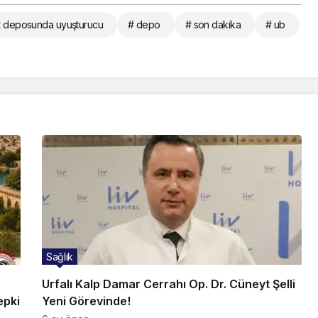
t deposunda uyuşturucu
# depo
# son dakika
# ub
Sağlık
Urfalı Kalp Damar Cerrahı Op. Dr. Cüneyt Şelli
epki
Yeni Görevinde!