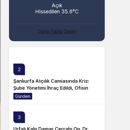
Açık
Hissedilen 35.6°C
Abacı ve Abul Ailelerinin Mutlu Günü!
Daha Fazla Detay
Genel
2
Şanlıurfa Atçılık Camiasında Kriz:
Şube Yönetimi İhraç Edildi, Ofisin
Taşınmasına Tepki Büyüyor!
Gündem
3
Urfalı Kalp Damar Cerrahı Op. Dr.