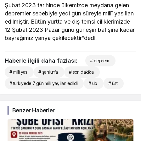
Şubat 2023 tarihinde ülkemizde meydana gelen
depremler sebebiyle yedi gün süreyle millî yas ilan
edilmiştir. Bütün yurtta ve dış temsilciliklerimizde
12 Şubat 2023 Pazar günü güneşin batışına kadar
bayrağımız yarıya çekilecektir”dedi.
Haberle ilgili daha fazlası:
# deprem
# milli yas
# şanlıurfa
# son dakika
# türkiyede 7 gün milli yaş ilan edildi
# ub
# üst
Benzer Haberler