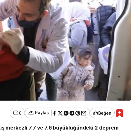
Paylaş
0
Beğen
aş
merkezli 7.7 ve 7.6 büyüklüğündeki 2 deprem