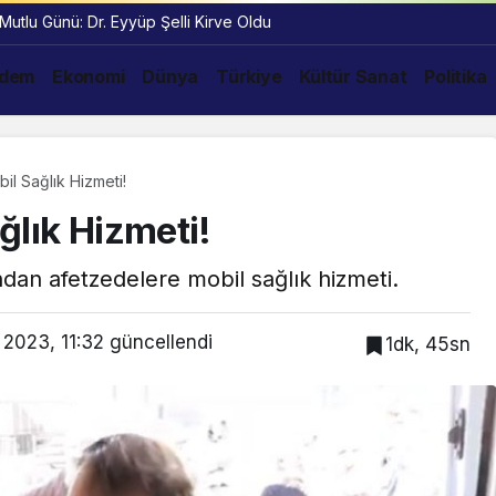
 Mutlu Günü: Dr. Eyyüp Şelli Kirve Oldu
dem
Ekonomi
Dünya
Türkiye
Kültür Sanat
Politika
il Sağlık Hizmeti!
ğlık Hizmeti!
ndan afetzedelere mobil sağlık hizmeti.
 2023, 11:32
güncellendi
1dk, 45sn