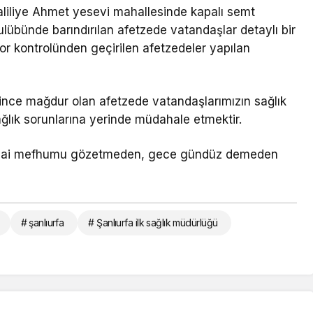
Haliliye Ahmet yesevi mahallesinde kapalı semt
ulübünde barındırılan afetzede vatandaşlar detaylı bir
tor kontrolünden geçirilen afetzedeler yapılan
ince mağdur olan afetzede vatandaşlarımızın sağlık
ağlık sorunlarına yerinde müdahale etmektir.
mesai mefhumu gözetmeden, gece gündüz demeden
# şanlıurfa
# Şanlıurfa ilk sağlık müdürlüğü