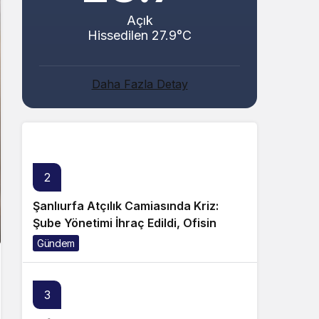
Açık
Hissedilen 27.9°C
Abacı ve Abul Ailelerinin Mutlu Günü!
Daha Fazla Detay
Genel
2
Şanlıurfa Atçılık Camiasında Kriz:
Şube Yönetimi İhraç Edildi, Ofisin
Taşınmasına Tepki Büyüyor!
Gündem
3