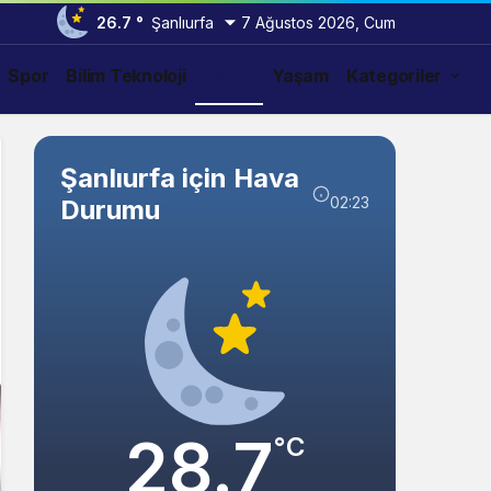
26.7 °
Şanlıurfa
7 Ağustos 2026, Cum
Spor
Bilim Teknoloji
Sağlık
Yaşam
Kategoriler
Şanlıurfa için Hava
02:23
Durumu
28.7
°C