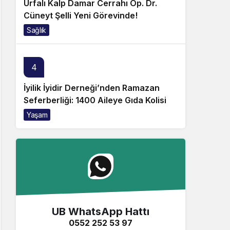
Urfalı Kalp Damar Cerrahı Op. Dr.
Cüneyt Şelli Yeni Görevinde!
Sağlık
4
İyilik İyidir Derneği’nden Ramazan
Seferberliği: 1400 Aileye Gıda Kolisi
Yaşam
UB WhatsApp Hattı
0552 252 53 97