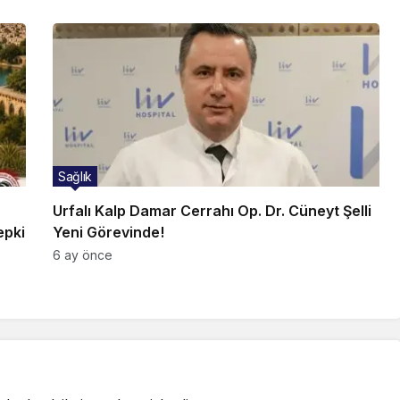
Sağlık
Urfalı Kalp Damar Cerrahı Op. Dr. Cüneyt Şelli
epki
Yeni Görevinde!
6 ay önce