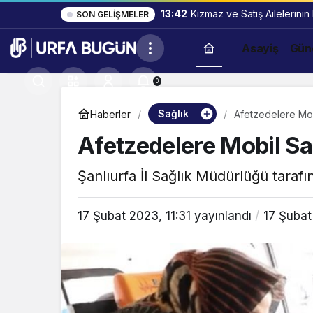
13:42
Kızmaz ve Satış Ailelerinin
SON GELIŞMELER
Asayiş
Gün
0
Sağlık
Haberler
Afetzedelere Mob
Afetzedelere Mobil Sa
Şanlıurfa İl Sağlık Müdürlüğü tarafı
17 Şubat 2023, 11:31
yayınlandı
17 Şubat