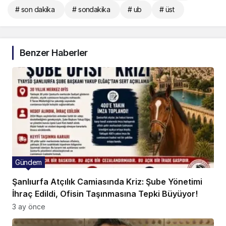
# son dakika
# sondakika
# ub
# üst
Benzer Haberler
Gündem
Şanlıurfa Atçılık Camiasında Kriz: Şube Yönetimi
İhraç Edildi, Ofisin Taşınmasına Tepki Büyüyor!
3 ay önce