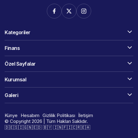
Kategoriler
Finans
Özel Sayfalar
Kurumsal
Galeri
Künye
Hesabım
Gizlilik Politikası
İletişim
© Copyright 2026 | Tüm Hakları Saklıdır.
🇩​​​​​🇪​​​​​🇸​​​​​🇮​​​​​🇬​​​​​🇳​​​​​🇪​​​​​🇩​​​​​ 🇧​​​​​🇾​​​​​ 🇮​​​​​🇳​​​​​🇫​​​​​🇮​​​​​🇨​​​​​🇷​​​​​🇪​​​​​🇦​​​​​​​​​​