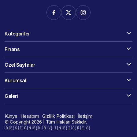
Kategoriler
Finans
Özel Sayfalar
Kurumsal
Galeri
Künye
Hesabım
Gizlilik Politikası
İletişim
© Copyright 2026 | Tüm Hakları Saklıdır.
🇩​​​​​🇪​​​​​🇸​​​​​🇮​​​​​🇬​​​​​🇳​​​​​🇪​​​​​🇩​​​​​ 🇧​​​​​🇾​​​​​ 🇮​​​​​🇳​​​​​🇫​​​​​🇮​​​​​🇨​​​​​🇷​​​​​🇪​​​​​🇦​​​​​​​​​​