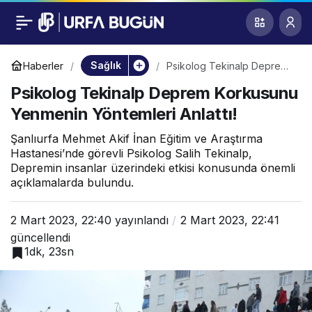
Psikolog Tekinalp
0
Deprem Korkusunu
Sağlık
Haberler
Psikolog Tekinalp Deprem
Korkusunu Yenmenin
Psikolog Tekinalp Deprem Korkusunu
Yöntemleri Anlattı!
Yenmenin Yöntemleri
Yenmenin Yöntemleri Anlattı!
Anlattı!
Şanlıurfa Mehmet Akif İnan Eğitim ve Araştırma
Hastanesi’nde görevli Psikolog Salih Tekinalp,
Depremin insanlar üzerindeki etkisi konusunda önemli
açıklamalarda bulundu.
2 Mart 2023, 22:40
yayınlandı
2 Mart 2023, 22:41
güncellendi
1dk, 23sn