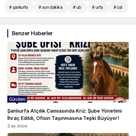
# şanlıurfa
# son dakika
# ub
# urfa
# üst
Benzer Haberler
Gündem
Şanlıurfa Atçılık Camiasında Kriz: Şube Yönetimi
İhraç Edildi, Ofisin Taşınmasına Tepki Büyüyor!
3 ay önce