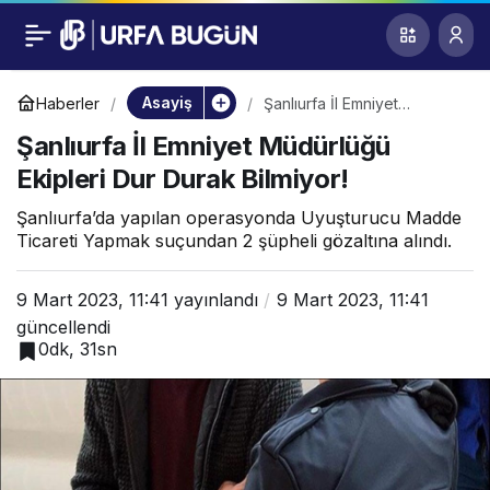
Şanlıurfa İl Emniyet
0
Müdürlüğü Ekipleri
Asayiş
Haberler
Şanlıurfa İl Emniyet
Müdürlüğü Ekipleri Dur
Şanlıurfa İl Emniyet Müdürlüğü
Durak Bilmiyor!
Dur Durak Bilmiyor!
Ekipleri Dur Durak Bilmiyor!
Şanlıurfa’da yapılan operasyonda Uyuşturucu Madde
Ticareti Yapmak suçundan 2 şüpheli gözaltına alındı.
9 Mart 2023, 11:41
yayınlandı
9 Mart 2023, 11:41
güncellendi
0dk, 31sn