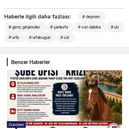
Haberle ilgili daha fazlası:
# deprem
# genç girişimciler
# şanlıurfa
# son dakika
# ub
# urfa
# urfabugün
# üst
Benzer Haberler
Gündem