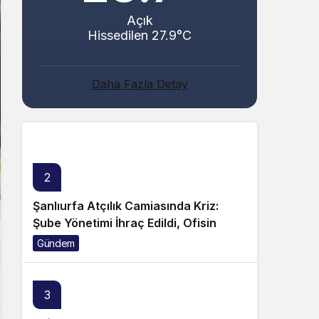
Açık
Hissedilen 27.9°C
Abacı ve Abul Ailelerinin Mutlu Günü!
Daha Fazla Detay
Genel
2
Şanlıurfa Atçılık Camiasında Kriz:
Şube Yönetimi İhraç Edildi, Ofisin
Taşınmasına Tepki Büyüyor!
Gündem
3