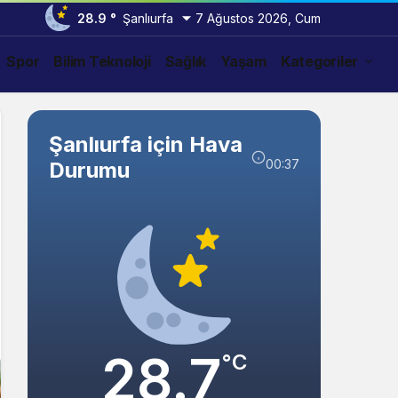
28.9 °
Şanlıurfa
7 Ağustos 2026, Cum
Spor
Bilim Teknoloji
Sağlık
Yaşam
Kategoriler
Şanlıurfa için Hava
00:37
Durumu
28.7
°C