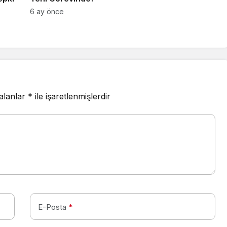
6 ay önce
 alanlar
*
ile işaretlenmişlerdir
E-Posta
*