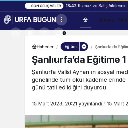
13:42
Kızmaz ve Satış Ailelerinin
SON GELIŞMELER
Asayiş
Gün
0
Eğitim
Haberler
Şanlıurfa’da Eğiti
Şanlıurfa’da Eğitime 1
Şanlıurfa Valisi Ayhan'ın sosyal me
genelinde tüm okul kademelerinde 
günü tatil edildiğini duyurdu.
15 Mart 2023, 20:21
yayınlandı
15 Mart 