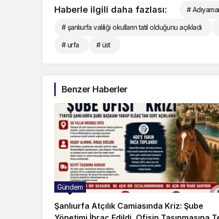
Haberle ilgili daha fazlası:
# Adıyama
# şanlıurfa valiliği okulların tatil olduğunu açıkladı
# urfa
# üst
Benzer Haberler
Gündem
Şanlıurfa Atçılık Camiasında Kriz: Şube
Yönetimi İhraç Edildi, Ofisin Taşınmasına T