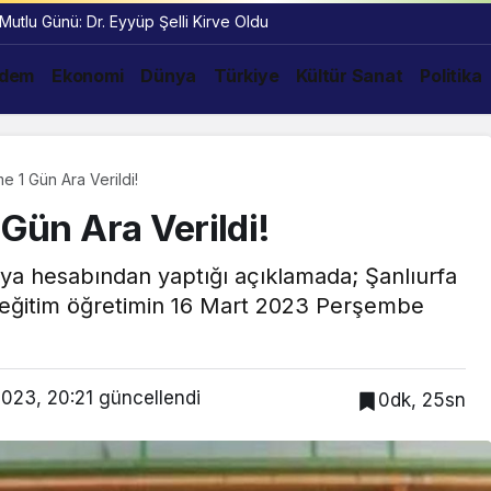
 Mutlu Günü: Dr. Eyyüp Şelli Kirve Oldu
dem
Ekonomi
Dünya
Türkiye
Kültür Sanat
Politika
me 1 Gün Ara Verildi!
 Gün Ara Verildi!
dya hesabından yaptığı açıklamada; Şanlıurfa
eğitim öğretimin 16 Mart 2023 Perşembe
2023, 20:21
güncellendi
0dk, 25sn