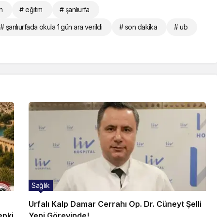
n
# eğitim
# şanlıurfa
# şanlıurfada okula 1 gün ara verildi
# son dakika
# ub
Sağlık
Urfalı Kalp Damar Cerrahı Op. Dr. Cüneyt Şelli
epki
Yeni Görevinde!