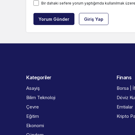
Bir dahaki sefere yorum yaptığımda kullanılmak üzere
Yorum Gönder
Giriş Yap
Kategoriler
Finans
Asayiş
Borsa | 
Bilim Teknoloji
Döviz Kur
Çevre
Emtialar
Eğitim
Kripto Pa
Ekonomi
Gündem