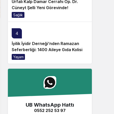
Urfalı Kalp Damar Cerrahı Op. Dr.
Cüneyt Şelli Yeni Görevinde!
Sağlık
4
İyilik İyidir Derneği’nden Ramazan
Seferberliği: 1400 Aileye Gıda Kolisi
Yaşam
UB WhatsApp Hattı
0552 252 53 97