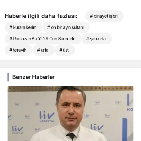
Haberle ilgili daha fazlası:
# dinayet işleri
# kuranı kerim
# on bir ayın sultanı
# Ramazan Bu Yıl 29 Gün Sürecek!
# şanlıurfa
# teravih
# urfa
# üst
Benzer Haberler