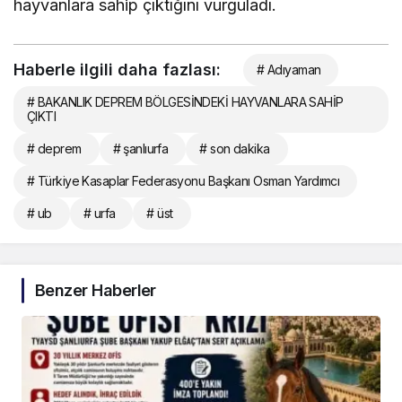
hayvanlara sahip çıktığını vurguladı.
Haberle ilgili daha fazlası:
# Adıyaman
# BAKANLIK DEPREM BÖLGESİNDEKİ HAYVANLARA SAHİP
ÇIKTI
# deprem
# şanlıurfa
# son dakika
# Türkiye Kasaplar Federasyonu Başkanı Osman Yardımcı
# ub
# urfa
# üst
Benzer Haberler