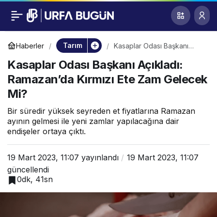
Kasaplar Odası
0
Başkanı Açıkladı:
Tarım
Haberler
Kasaplar Odası Başkanı
Açıkladı: Ramazan’da Kırmızı
Kasaplar Odası Başkanı Açıkladı:
Ete Zam Gelecek Mi?
Ramazan’da Kırmızı
Ramazan’da Kırmızı Ete Zam Gelecek
Mi?
Ete Zam Gelecek Mi?
Bir süredir yüksek seyreden et fiyatlarına Ramazan
ayının gelmesi ile yeni zamlar yapılacağına dair
endişeler ortaya çıktı.
19 Mart 2023, 11:07
yayınlandı
19 Mart 2023, 11:07
güncellendi
0dk, 41sn