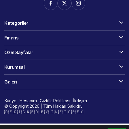
Kategoriler
Finans
Özel Sayfalar
Kurumsal
Galeri
Künye
Hesabım
Gizlilik Politikası
İletişim
© Copyright 2026 | Tüm Hakları Saklıdır.
🇩​​​​​🇪​​​​​🇸​​​​​🇮​​​​​🇬​​​​​🇳​​​​​🇪​​​​​🇩​​​​​ 🇧​​​​​🇾​​​​​ 🇮​​​​​🇳​​​​​🇫​​​​​🇮​​​​​🇨​​​​​🇷​​​​​🇪​​​​​🇦​​​​​​​​​​