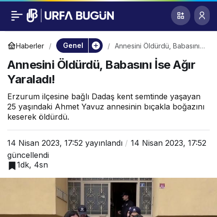
Annesini Öldürdü,
0
Babasını İse Ağır
Genel
Haberler
Annesini Öldürdü, Babasını
İse Ağır Yaraladı!
Annesini Öldürdü, Babasını İse Ağır
Yaraladı!
Yaraladı!
Erzurum ilçesine bağlı Dadaş kent semtinde yaşayan
25 yaşındaki Ahmet Yavuz annesinin bıçakla boğazını
keserek öldürdü.
14 Nisan 2023, 17:52
yayınlandı
14 Nisan 2023, 17:52
güncellendi
1dk, 4sn