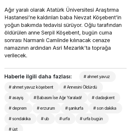
Ağır yaralı olarak Atatürk Üniversitesi Araştırma
Hastanesi’ne kaldırılan baba Nevzat Köşebent’in
yoğun bakımda tedavisi sürüyor. Oğlu tarafından
öldürülen anne Serpil Köşebent, bugün cuma
sonrası Narmanlı Camiinde kılınacak cenaze
namazının ardından Asri Mezarlık’ta toprağa
verilecek.
Haberle ilgili daha fazlası:
# ahmet yavuz
# ahmet yavuz köşebent
# Annesini Öldürdü
# asayiş
# Babasını İse Ağır Yaraladı!
# dadaşkent
# deprem
# erzurum
# şanlıurfa
# son dakika
# sondakika
# ub
# urfa
# urfa bugün
# üst