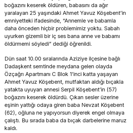
boğazını keserek öldüren, babasını da ağır
yaralayan 25 yaşındaki Ahmet Yavuz Köşebent’in
emniyetteki ifadesinde, “Annemle ve babamla
daha önceden hiçbir problemimiz yoktu. Sabah
uyurken gizemli bir iç ses bana anne ve babamı
öldürmemi söyledi” dediği öğrenildi.
Dün saat 10.00 sıralarında Aziziye ilçesine bağlı
Dadaşkent semtinde meydana gelen olayda
Özçağrı Apartmanı C Blok 1’inci katta yaşayan
Ahmet Yavuz Köşebent, mutfaktan aldığı bıçakla
yatakta uyuyan annesi Serpil Köşebent’in (57)
boğazını keserek öldürdü. Çıkan sesler üzerine
eşinin yattığı odaya giren baba Nevzat Köşebent
(62), oğluna ne yapıyorsun diyerek engel olmaya
çalıştı. Bu sırada baba da bıçak darbelerine maruz
kaldı.