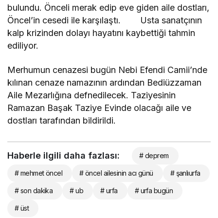
bulundu. Önceli merak edip eve giden aile dostları,
Öncel’in cesedi ile karşılaştı. Usta sanatçının
kalp krizinden dolayı hayatını kaybettiği tahmin
ediliyor.
Merhumun cenazesi bugün Nebi Efendi Camii’nde
kılınan cenaze namazının ardından Bediüzzaman
Aile Mezarlığına defnedilecek. Taziyesinin
Ramazan Başak Taziye Evinde olacağı aile ve
dostları tarafından bildirildi.
Haberle ilgili daha fazlası:
# deprem
# mehmet öncel
# öncel ailesinin acı günü
# şanlıurfa
# son dakika
# ub
# urfa
# urfa bugün
# üst