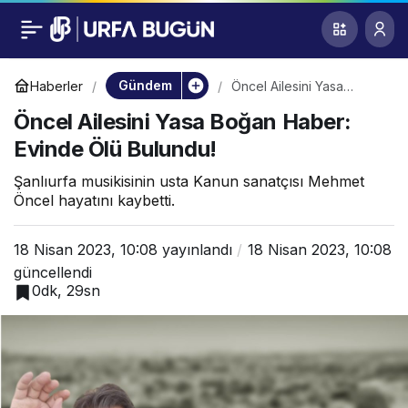
Öncel Ailesini Yasa
0
Boğan Haber: Evinde
Gündem
Haberler
Öncel Ailesini Yasa
Boğan Haber: Evinde Ölü
Öncel Ailesini Yasa Boğan Haber:
Bulundu!
Ölü Bulundu!
Evinde Ölü Bulundu!
Şanlıurfa musikisinin usta Kanun sanatçısı Mehmet
Öncel hayatını kaybetti.
18 Nisan 2023, 10:08
yayınlandı
18 Nisan 2023, 10:08
güncellendi
0dk, 29sn