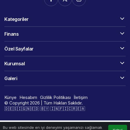
Kategoriler
Finans
Özel Sayfalar
Kurumsal
Galeri
Künye
Hesabım
Gizlilik Politikası
İletişim
© Copyright 2026 | Tüm Hakları Saklıdır.
🇩​​​​​🇪​​​​​🇸​​​​​🇮​​​​​🇬​​​​​🇳​​​​​🇪​​​​​🇩​​​​​ 🇧​​​​​🇾​​​​​ 🇮​​​​​🇳​​​​​🇫​​​​​🇮​​​​​🇨​​​​​🇷​​​​​🇪​​​​​🇦​​​​​​​​​​
Bu web sitesinde en iyi deneyimi yaşamanızı sağlamak