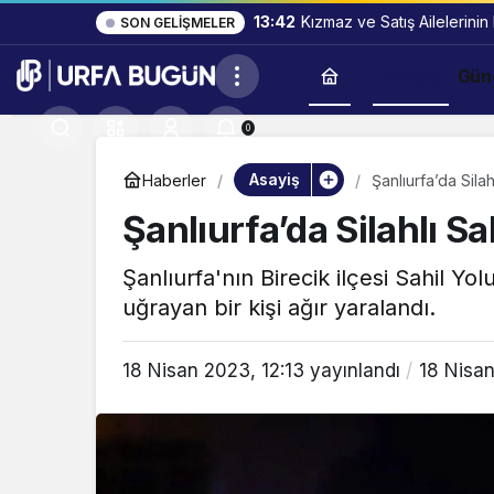
13:42
Kızmaz ve Satış Ailelerinin
SON GELIŞMELER
Asayiş
Gün
0
Asayiş
Haberler
Şanlıurfa’da Silahl
Şanlıurfa’da Silahlı Sal
Şanlıurfa'nın Birecik ilçesi Sahil Yol
uğrayan bir kişi ağır yaralandı.
18 Nisan 2023, 12:13
yayınlandı
18 Nisan