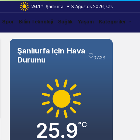
26.1 °
Şanlıurfa
8 Ağustos 2026, Cts
Spor
Bilim Teknoloji
Sağlık
Yaşam
Kategoriler
Şanlıurfa için Hava
07:38
Durumu
25.9
°C