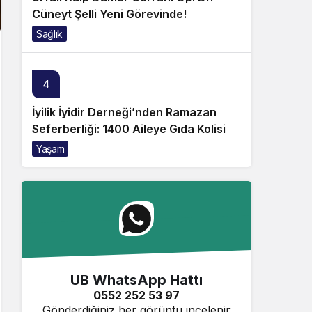
Cüneyt Şelli Yeni Görevinde!
Sağlık
4
İyilik İyidir Derneği’nden Ramazan
Seferberliği: 1400 Aileye Gıda Kolisi
Yaşam
UB WhatsApp Hattı
0552 252 53 97
Gönderdiğiniz her görüntü incelenir