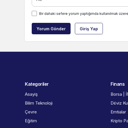
Bir dahaki sefere yorum yaptığımda kullanılmak üzere
Yorum Gönder
Giriş Yap
Kategoriler
Finans
Asayiş
Borsa | 
Bilim Teknoloji
Döviz Kur
Çevre
Emtialar
Eğitim
Kripto Pa