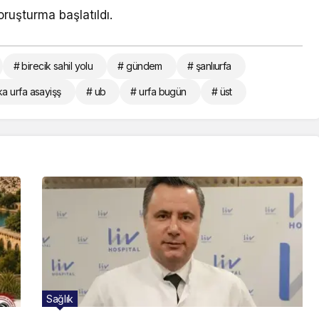
oruşturma başlatıldı.
# birecik sahil yolu
# gündem
# şanlıurfa
a urfa asayişş
# ub
# urfa bugün
# üst
Sağlık