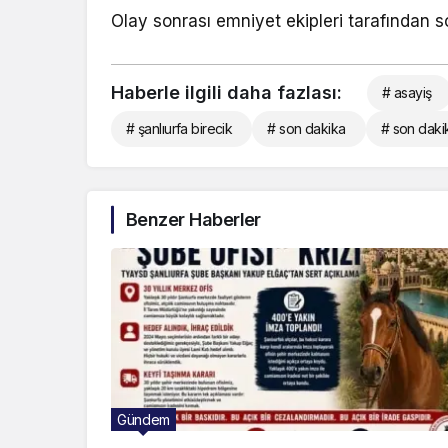
Olay sonrası emniyet ekipleri tarafından s
Haberle ilgili daha fazlası:
# asayiş
# şanlıurfa birecik
# son dakika
# son dakik
Benzer Haberler
Gündem