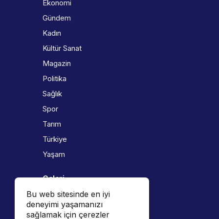
Ekonomi
Gündem
Kadın
Kültür Sanat
Magazin
Politika
Sağlık
Spor
Tarım
Türkiye
Yaşam
Galeri
Bu web sitesinde en iyi
Foto Galeri
deneyimi yaşamanızı
Video Galeri
sağlamak için çerezler