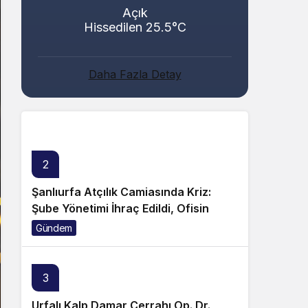
Açık
Hissedilen 25.5°C
Abacı ve Abul Ailelerinin Mutlu Günü!
Daha Fazla Detay
Genel
2
Şanlıurfa Atçılık Camiasında Kriz:
Şube Yönetimi İhraç Edildi, Ofisin
Taşınmasına Tepki Büyüyor!
Gündem
3
Urfalı Kalp Damar Cerrahı Op. Dr.