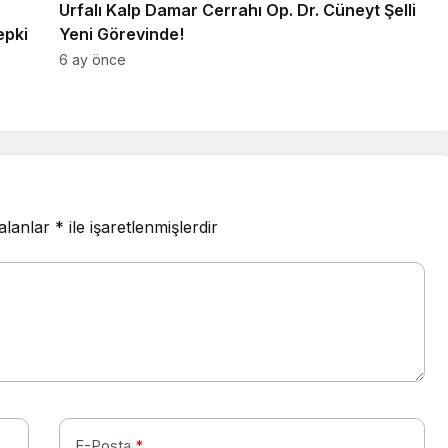
Urfalı Kalp Damar Cerrahı Op. Dr. Cüneyt Şelli
epki
Yeni Görevinde!
6 ay önce
 alanlar
*
ile işaretlenmişlerdir
E-Posta
*