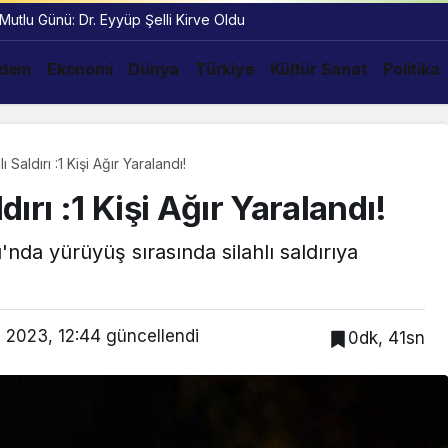
 Mutlu Günü: Dr. Eyyüp Şelli Kirve Oldu
dem
Ekonomi
Dünya
Türkiye
Kültür Sanat
Politika
ı Saldırı :1 Kişi Ağır Yaralandı!
dırı :1 Kişi Ağır Yaralandı!
u'nda yürüyüş sırasında silahlı saldırıya
 2023, 12:44
güncellendi
0dk, 41sn