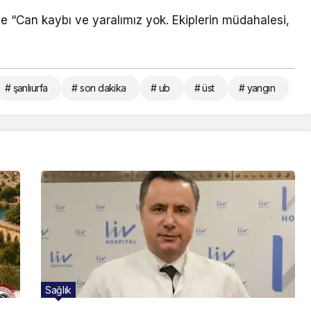
de “Can kaybı ve yaralımız yok. Ekiplerin müdahalesi,
# şanlıurfa
# son dakika
# ub
# üst
# yangın
Sağlık