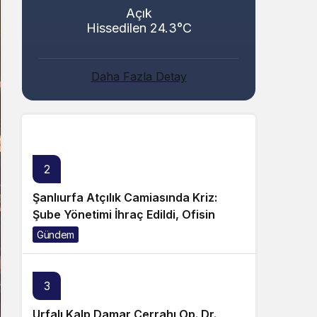
Açık
Hissedilen 24.3°C
Abacı ve Abul Ailelerinin Mutlu Günü!
Daha Fazla Detay
Genel
2
Şanlıurfa Atçılık Camiasında Kriz:
Şube Yönetimi İhraç Edildi, Ofisin
Taşınmasına Tepki Büyüyor!
Gündem
3
Urfalı Kalp Damar Cerrahı Op. Dr.