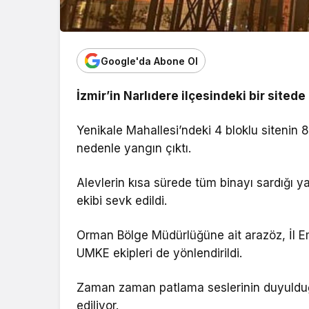
Google'da Abone Ol
İzmir’in Narlıdere ilçesindeki bir sited
Yenikale Mahallesi’ndeki 4 bloklu sitenin 
nedenle yangın çıktı.
Alevlerin kısa sürede tüm binayı sardığı yan
ekibi sevk edildi.
Orman Bölge Müdürlüğüne ait arazöz, İl E
UMKE ekipleri de yönlendirildi.
Zaman zaman patlama seslerinin duyulduğu
ediliyor.