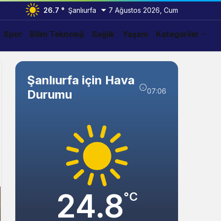
26.7 °
Şanlıurfa
7 Ağustos 2026, Cum
Spor
Bilim Teknoloji
Sağlık
Yaşam
Kategoriler
Şanlıurfa için Hava
07:06
Durumu
24.8
°C