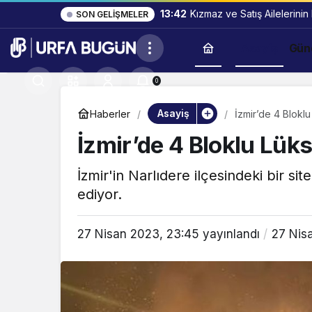
13:42
Kızmaz ve Satış Ailelerinin
SON GELIŞMELER
Asayiş
Gün
0
Asayiş
Haberler
İzmir’de 4 Blokl
İzmir’de 4 Bloklu Lük
İzmir'in Narlıdere ilçesindeki bir si
ediyor.
27 Nisan 2023, 23:45
yayınlandı
27 Nis