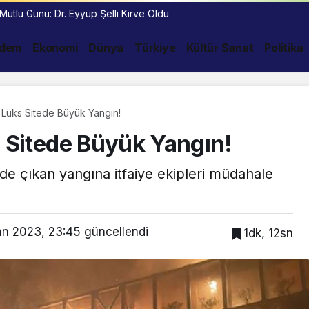
 Mutlu Günü: Dr. Eyyüp Şelli Kirve Oldu
dem
Ekonomi
Dünya
Türkiye
Kültür Sanat
Politika
u Lüks Sitede Büyük Yangın!
s Sitede Büyük Yangın!
tede çıkan yangına itfaiye ekipleri müdahale
an 2023, 23:45
güncellendi
1dk, 12sn