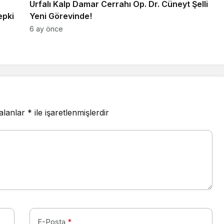
Urfalı Kalp Damar Cerrahı Op. Dr. Cüneyt Şelli
epki
Yeni Görevinde!
6 ay önce
 alanlar
*
ile işaretlenmişlerdir
E-Posta
*