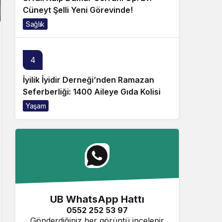
Cüneyt Şelli Yeni Görevinde!
Sağlık
4
İyilik İyidir Derneği’nden Ramazan
Seferberliği: 1400 Aileye Gıda Kolisi
Yaşam
UB WhatsApp Hattı
0552 252 53 97
Gönderdiğiniz her görüntü incelenir