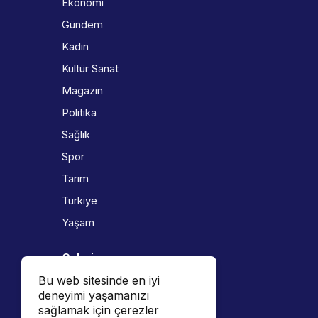
Ekonomi
Gündem
Kadın
Kültür Sanat
Magazin
Politika
Sağlık
Spor
Tarım
Türkiye
Yaşam
Galeri
Bu web sitesinde en iyi
Foto Galeri
deneyimi yaşamanızı
Video Galeri
sağlamak için çerezler