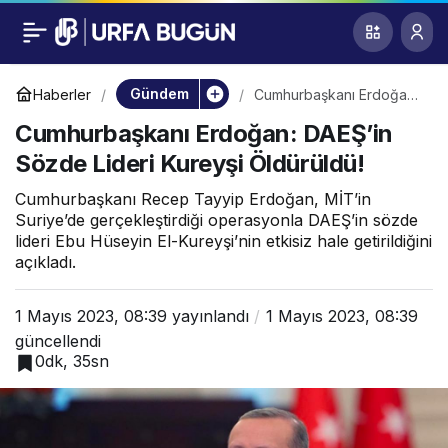
Cumhurbaşkanı
0
Erdoğan: DAEŞ’in
Gündem
Haberler
Cumhurbaşkanı Erdoğan:
DAEŞ’in Sözde Lideri
Cumhurbaşkanı Erdoğan: DAEŞ’in
Kureyşi Öldürüldü!
Sözde Lideri Kureyşi
Sözde Lideri Kureyşi Öldürüldü!
Öldürüldü!
Cumhurbaşkanı Recep Tayyip Erdoğan, MİT’in
Suriye’de gerçekleştirdiği operasyonla DAEŞ’in sözde
lideri Ebu Hüseyin El-Kureyşi’nin etkisiz hale getirildiğini
açıkladı.
1 Mayıs 2023, 08:39
yayınlandı
1 Mayıs 2023, 08:39
güncellendi
0dk, 35sn