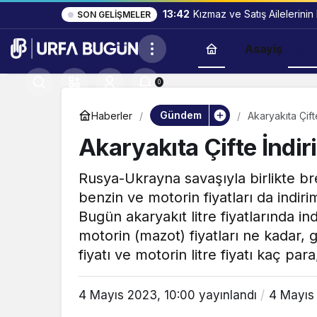
13:42
Kızmaz ve Satış Ailelerinin
SON GELIŞMELER
Asayiş
Gün
0
Gündem
Haberler
Akaryakıta Çift
Akaryakıta Çifte İndir
Rusya-Ukrayna savaşıyla birlikte br
benzin ve motorin fiyatları da indir
Bugün akaryakıt litre fiyatlarında 
motorin (mazot) fiyatları ne kadar, g
fiyatı ve motorin litre fiyatı kaç par
4 Mayıs 2023, 10:00
yayınlandı
4 Mayıs