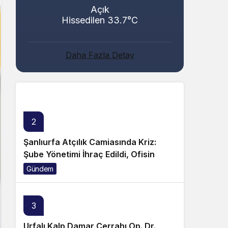
Açık
Hissedilen 33.7°C
Abacı ve Abul Ailelerinin Mutlu Günü!
Daha Fazla Detay
Genel
2
Şanlıurfa Atçılık Camiasında Kriz:
Şube Yönetimi İhraç Edildi, Ofisin
Taşınmasına Tepki Büyüyor!
Gündem
3
Urfalı Kalp Damar Cerrahı Op. Dr.