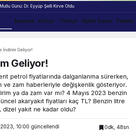
 Mutlu Günü: Dr. Eyyüp Şelli Kirve Oldu
dem
Ekonomi
Dünya
Türkiye
Kültür Sanat
Politika
e İndirim Geliyor!
im Geliyor!
ent petrol fiyatlarında dalganlanma sürerken,
im ve zam haberleriyle değişkenlik gösteriyor.
indirim ya da zam var mı? 4 Mayıs 2023 benzin
üncel akaryakıt fiyatları kaç TL? Benzin litre
a, dizel yakıt ne kadar oldu?
 2023, 10:00
güncellendi
0dk, 48sn