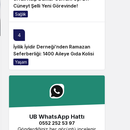
Cüneyt Şelli Yeni Görevinde!
Sağlık
4
İyilik İyidir Derneği’nden Ramazan
Seferberliği: 1400 Aileye Gıda Kolisi
Yaşam
UB WhatsApp Hattı
0552 252 53 97
Gönderdiğiniz her görüntü incelenir