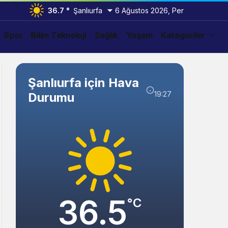
36.7 °
Şanlıurfa
6 Ağustos 2026, Per
Spor
Bilim Teknoloji
Sağlık
Yaşam
Kategoriler
Şanlıurfa için Hava
19:27
Durumu
36.5
°C