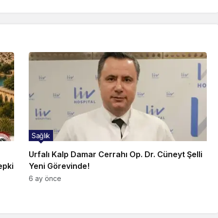
Sağlık
Urfalı Kalp Damar Cerrahı Op. Dr. Cüneyt Şelli
epki
Yeni Görevinde!
6 ay önce