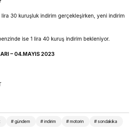
?
1 lira 30 kuruşluk indirim gerçekleşirken, yeni indirim
enzinde ise 1 lira 40 kuruş indirim bekleniyor.
ARI – 04.MAYIS 2023
T
t
# gündem
# indirim
# motorin
# sondakika