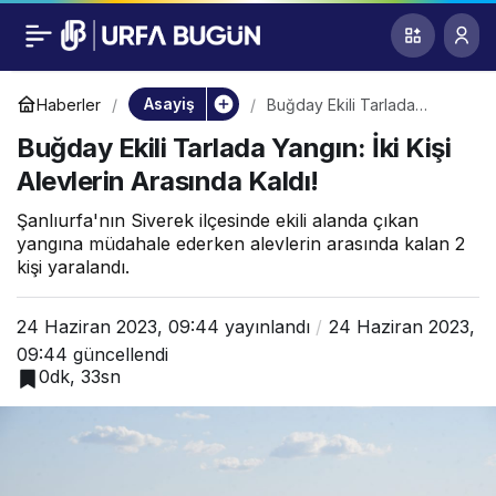
Buğday Ekili Tarlada
0
Yangın: İki Kişi
Asayiş
Haberler
Buğday Ekili Tarlada
Yangın: İki Kişi Alevlerin
Buğday Ekili Tarlada Yangın: İki Kişi
Arasında Kaldı!
Alevlerin Arasında
Alevlerin Arasında Kaldı!
Kaldı!
Şanlıurfa'nın Siverek ilçesinde ekili alanda çıkan
yangına müdahale ederken alevlerin arasında kalan 2
kişi yaralandı.
24 Haziran 2023, 09:44
yayınlandı
24 Haziran 2023,
09:44
güncellendi
0dk, 33sn