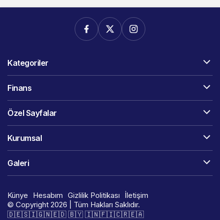
Kategoriler
Finans
Özel Sayfalar
Kurumsal
Galeri
Künye
Hesabım
Gizlilik Politikası
İletişim
© Copyright 2026 | Tüm Hakları Saklıdır.
🇩​​​​​🇪​​​​​🇸​​​​​🇮​​​​​🇬​​​​​🇳​​​​​🇪​​​​​🇩​​​​​ 🇧​​​​​🇾​​​​​ 🇮​​​​​🇳​​​​​🇫​​​​​🇮​​​​​🇨​​​​​🇷​​​​​🇪​​​​​🇦​​​​​​​​​​