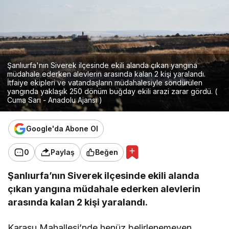
Şanlıurfa'nın Siverek ilçesinde ekili alanda çıkan yangına
müdahale ederken alevlerin arasında kalan 2 kişi yaralandı.
İtfaiye ekipleri ve vatandaşların müdahalesiyle söndürülen
yangında yaklaşık 250 dönüm buğday ekili arazi zarar gördü. (
Cuma Sarı - Anadolu Ajansı )
Google'da Abone Ol
0
Paylaş
Beğen
Şanlıurfa’nın Siverek ilçesinde ekili alanda
çıkan yangına müdahale ederken alevlerin
arasında kalan 2 kişi yaralandı.
Karasu Mahallesi’nde henüz belirlenemeyen