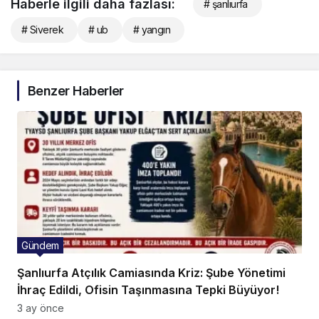
Haberle ilgili daha fazlası:
# şanlıurfa
# Siverek
# ub
# yangın
Benzer Haberler
Gündem
Şanlıurfa Atçılık Camiasında Kriz: Şube Yönetimi
İhraç Edildi, Ofisin Taşınmasına Tepki Büyüyor!
3 ay önce