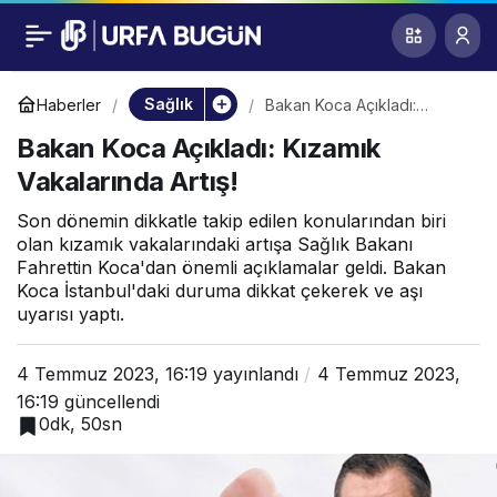
Bakan Koca Açıkladı:
0
Kızamık Vakalarında
Sağlık
Haberler
Bakan Koca Açıkladı:
Kızamık Vakalarında Artış!
Bakan Koca Açıkladı: Kızamık
Artış!
Vakalarında Artış!
Son dönemin dikkatle takip edilen konularından biri
olan kızamık vakalarındaki artışa Sağlık Bakanı
Fahrettin Koca'dan önemli açıklamalar geldi. Bakan
Koca İstanbul'daki duruma dikkat çekerek ve aşı
uyarısı yaptı.
4 Temmuz 2023, 16:19
yayınlandı
4 Temmuz 2023,
16:19
güncellendi
0dk, 50sn