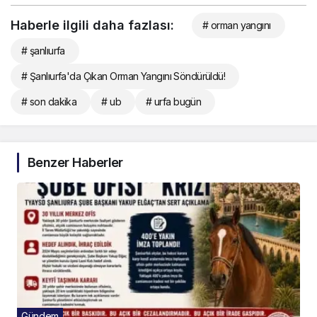
Haberle ilgili daha fazlası:
# orman yangını
# şanlıurfa
# Şanlıurfa'da Çıkan Orman Yangını Söndürüldü!
# son dakika
# ub
# urfa bugün
Benzer Haberler
Gündem