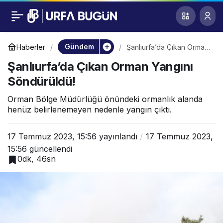
Şanlıurfa’da Çıkan
0
Orman Yangını
Gündem
Haberler
Şanlıurfa’da Çıkan Orman
Yangını Söndürüldü!
Şanlıurfa’da Çıkan Orman Yangını
Söndürüldü!
Söndürüldü!
Orman Bölge Müdürlüğü önündeki ormanlık alanda
henüz belirlenemeyen nedenle yangın çıktı.
17 Temmuz 2023, 15:56
yayınlandı
17 Temmuz 2023,
15:56
güncellendi
0dk, 46sn