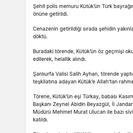
Şehit polis memuru Kütük’ün Türk bayrağın
önüne getirildi.
Cenazenin getirildiği sırada şehidin yakınl
döktü.
Buradaki törende, Kütük’ün öz geçmişi ok
edilerek, helallik alındı.
Şanlıurfa Valisi Salih Ayhan, törende yaptı
teşkilatına adayan Kütük’e Allah’tan rahmet
Törene, Kütük’ün eşi Türkay, babası Kasım
Başkanı Zeynel Abidin Beyazgül, İl Janda
Müdürü Mehmet Murat Ulucan ile bazı sivil 
katıldı.