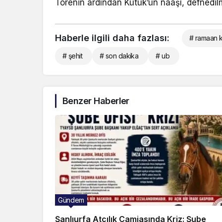
Törenin ardından Kütük’ün naaşı, defnedil
Haberle ilgili daha fazlası:
# ramaan 
# şehit
# son dakika
# ub
Benzer Haberler
Gündem
Şanlıurfa Atçılık Camiasında Kriz: Şube