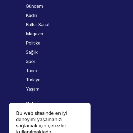
Gündem
Kadın
Kültür Sanat
Magazin
Politika
Sağlık
Spor
Tarım
Türkiye
Yaşam
Galeri
Bu web sitesinde en iyi
Foto Galeri
deneyimi yaşamanızı
Video Galeri
sağlamak için çerezler
kullanılmaktadır.