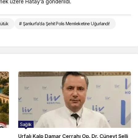
mek üzere Hatay’a gönderildi.
kütük
# Şanlıurfa’da Şehit Polis Memleketine Uğurlandı!
Sağlık
Urfalı Kalp Damar Cerrahı Op. Dr. Cüneyt Şelli