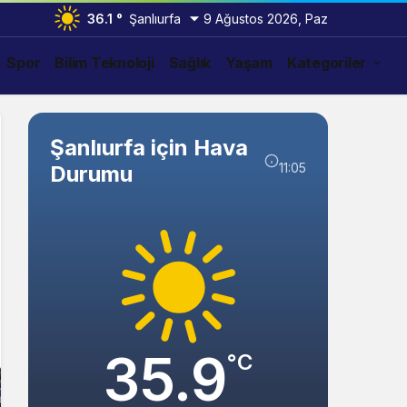
36.1 °
Şanlıurfa
9 Ağustos 2026, Paz
Spor
Bilim Teknoloji
Sağlık
Yaşam
Kategoriler
Şanlıurfa için Hava
11:05
Durumu
35.9
°C