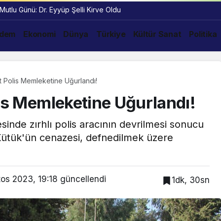
 Mutlu Günü: Dr. Eyyüp Şelli Kirve Oldu
dem
Ekonomi
Dünya
Türkiye
Kültür Sanat
Politika
it Polis Memleketine Uğurlandı!
lis Memleketine Uğurlandı!
sinde zırhlı polis aracının devrilmesi sonucu
ütük'ün cenazesi, defnedilmek üzere
tos 2023, 19:18
güncellendi
1dk, 30sn