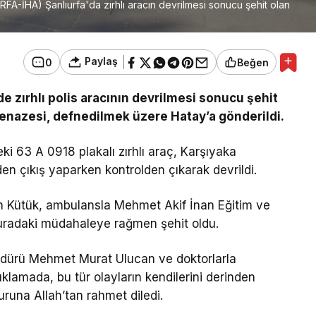
-İHA) Şanlıurfa'da zırhlı aracın devrilmesi sonucu şehit olan
Paylaş
0
Beğen
e zırhlı polis aracının devrilmesi sonucu şehit
nazesi, defnedilmek üzere Hatay’a gönderildi.
 63 A 0918 plakalı zırhlı araç, Karşıyaka
en çıkış yaparken kontrolden çıkarak devrildi.
an Kütük, ambulansla Mehmet Akif İnan Eğitim ve
 buradaki müdahaleye rağmen şehit oldu.
Müdürü Mehmet Murat Ulucan ve doktorlarla
klamada, bu tür olayların kendilerini derinden
runa Allah’tan rahmet diledi.