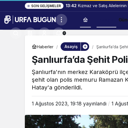
13:42
Kızmaz ve Satış Ailelerinin
SON GELIŞMELER
Asayiş
Gün
0
Asayiş
Haberler
Şanlıurfa’da Şeh
Şanlıurfa’da Şehit Po
Şanlıurfa'nın merkez Karaköprü ilçe
şehit olan polis memuru Ramazan K
Hatay'a gönderildi.
1 Ağustos 2023, 19:18
yayınlandı
1 Ağus