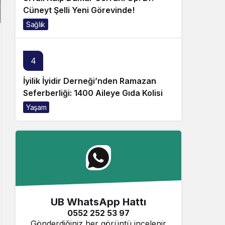
Cüneyt Şelli Yeni Görevinde!
Sağlık
4
İyilik İyidir Derneği’nden Ramazan
Seferberliği: 1400 Aileye Gıda Kolisi
Yaşam
UB WhatsApp Hattı
0552 252 53 97
Gönderdiğiniz her görüntü incelenir