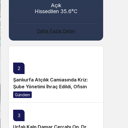
Açık
Hissedilen 35.6°C
Abacı ve Abul Ailelerinin Mutlu Günü!
Daha Fazla Detay
Genel
2
Şanlıurfa Atçılık Camiasında Kriz:
Şube Yönetimi İhraç Edildi, Ofisin
Taşınmasına Tepki Büyüyor!
Gündem
3
Urfalı Kalp Damar Cerrahı Op. Dr.