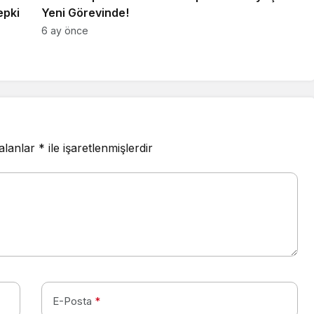
epki
Yeni Görevinde!
6 ay önce
 alanlar
*
ile işaretlenmişlerdir
E-Posta
*