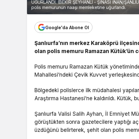
UĞURLANDI. (BEKİR ŞEYHANLI - ŞİNASİ İNAN/ŞANLIURFA
polis memurunun naaşı memleketine uğurlandı.
Google'da Abone Ol
Şanlıurfa’nın merkez Karaköprü ilçesind
olan polis memuru Ramazan Kütük’ün ce
Polis memuru Ramazan Kütük yönetimindeki
Mahallesi’ndeki Çevik Kuvvet yerleşkesind
Bölgedeki polislerce ilk müdahalesi yapıl
Araştırma Hastanesi’ne kaldırıldı. Kütük,
Şanlıurfa Valisi Salih Ayhan, İl Emniyet 
görüştükten sonra gazetecilere yaptığı açı
üzdüğünü belirterek, şehit olan polis memu