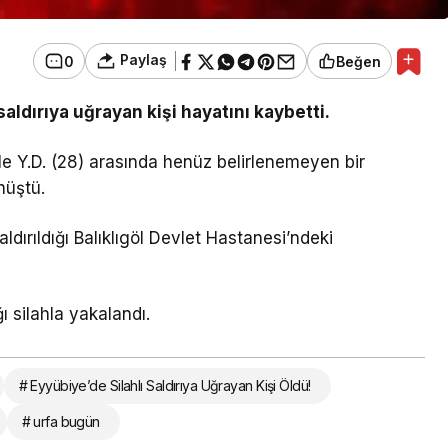
Paylaş
0
Beğen
saldırıya uğrayan kişi hayatını kaybetti.
le Y.D. (28) arasında henüz belirlenemeyen bir
nüştü.
aldırıldığı Balıklıgöl Devlet Hastanesi’ndeki
ğı silahla yakalandı.
# Eyyübiye’de Silahlı Saldırıya Uğrayan Kişi Öldü!
# urfa bugün