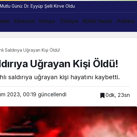
 Mutlu Günü: Dr. Eyyüp Şelli Kirve Oldu
dem
Ekonomi
Dünya
Türkiye
Kültür Sanat
Politika
lı Saldırıya Uğrayan Kişi Öldü!
ldırıya Uğrayan Kişi Öldü!
hlı saldırıya uğrayan kişi hayatını kaybetti.
ım 2023, 00:19
güncellendi
0dk, 23sn