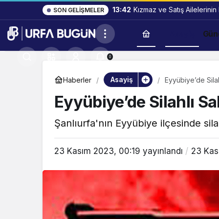
13:42
Kızmaz ve Satış Ailelerinin
SON GELIŞMELER
Asayiş
Gün
0
Asayiş
Haberler
Eyyübiye’de Silah
Eyyübiye’de Silahlı Sa
Şanlıurfa'nın Eyyübiye ilçesinde sila
23 Kasım 2023, 00:19
yayınlandı
23 Kas