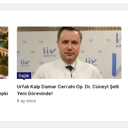
Sağlık
Urfalı Kalp Damar Cerrahı Op. Dr. Cüneyt Şelli
epki
Yeni Görevinde!
6 ay önce