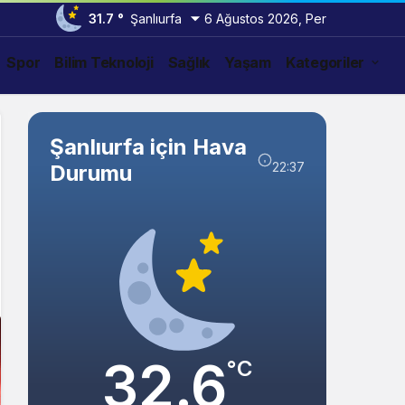
31.7 °
Şanlıurfa
6 Ağustos 2026, Per
Spor
Bilim Teknoloji
Sağlık
Yaşam
Kategoriler
Şanlıurfa için Hava
22:37
Durumu
32.6
°C