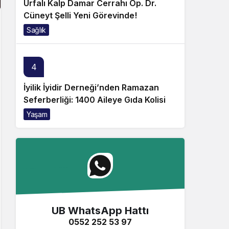
Urfalı Kalp Damar Cerrahı Op. Dr.
Cüneyt Şelli Yeni Görevinde!
Sağlık
4
İyilik İyidir Derneği’nden Ramazan
Seferberliği: 1400 Aileye Gıda Kolisi
Yaşam
UB WhatsApp Hattı
0552 252 53 97