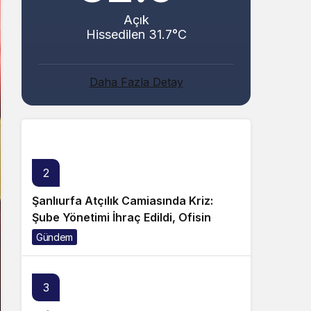
Açık
Hissedilen 31.7°C
Abacı ve Abul Ailelerinin Mutlu Günü!
Daha Fazla Detay
Genel
2
Şanlıurfa Atçılık Camiasında Kriz:
Şube Yönetimi İhraç Edildi, Ofisin
Taşınmasına Tepki Büyüyor!
Gündem
3