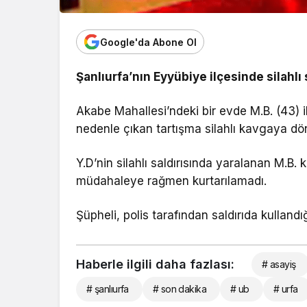
Google'da Abone Ol
Şanlıurfa’nın Eyyübiye ilçesinde silahlı 
Akabe Mahallesi’ndeki bir evde M.B. (43) i
nedenle çıkan tartışma silahlı kavgaya dö
Y.D’nin silahlı saldırısında yaralanan M.B. k
müdahaleye rağmen kurtarılamadı.
Şüpheli, polis tarafından saldırıda kullandı
Haberle ilgili daha fazlası:
# asayiş
# şanlıurfa
# son dakika
# ub
# urfa