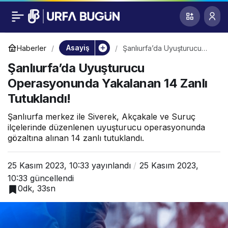
Şanlıurfa’da
0
Uyuşturucu
Asayiş
Haberler
Şanlıurfa’da Uyuşturucu
Operasyonunda Yakalanan
Şanlıurfa’da Uyuşturucu
14 Zanlı Tutuklandı!
Operasyonunda
Operasyonunda Yakalanan 14 Zanlı
Tutuklandı!
Yakalanan 14 Zanlı
Şanlıurfa merkez ile Siverek, Akçakale ve Suruç
Tutuklandı!
ilçelerinde düzenlenen uyuşturucu operasyonunda
gözaltına alınan 14 zanlı tutuklandı.
25 Kasım 2023, 10:33
yayınlandı
25 Kasım 2023,
10:33
güncellendi
0dk, 33sn