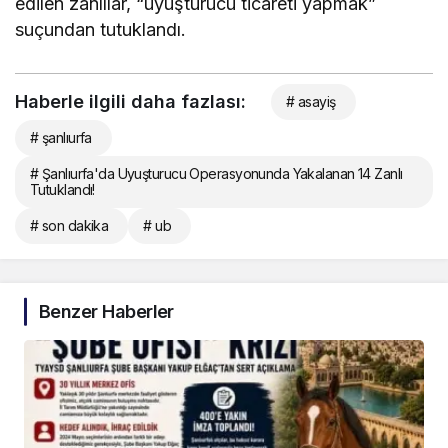
edilen zanlılar, “uyuşturucu ticareti yapmak”
suçundan tutuklandı.
Haberle ilgili daha fazlası:
# asayiş
# şanlıurfa
# Şanlıurfa'da Uyuşturucu Operasyonunda Yakalanan 14 Zanlı
Tutuklandı!
# son dakika
# ub
Benzer Haberler