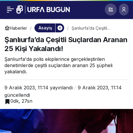
Şanlıurfa’da Çeşitli
0
Suçlardan Aranan 25
Asayiş
Haberler
Şanlıurfa’da Çeşitli
Suçlardan Aranan 25 Kişi
Şanlıurfa’da Çeşitli Suçlardan Aranan
Yakalandı!
Kişi Yakalandı!
25 Kişi Yakalandı!
Şanlıurfa'da polis ekiplerince gerçekleştirilen
denetimlerde çeşitli suçlardan aranan 25 şüpheli
yakalandı.
9 Aralık 2023, 11:14
yayınlandı
9 Aralık 2023, 11:14
güncellendi
0dk, 27sn