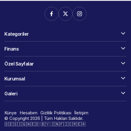
Kategoriler
Finans
Özel Sayfalar
Kurumsal
Galeri
Künye
Hesabım
Gizlilik Politikası
İletişim
© Copyright 2026 | Tüm Hakları Saklıdır.
🇩​​​​​🇪​​​​​🇸​​​​​🇮​​​​​🇬​​​​​🇳​​​​​🇪​​​​​🇩​​​​​ 🇧​​​​​🇾​​​​​ 🇮​​​​​🇳​​​​​🇫​​​​​🇮​​​​​🇨​​​​​🇷​​​​​🇪​​​​​🇦​​​​​​​​​​