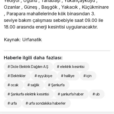
Yediyol , Uğurlu , Tarlabaşı , Yukarıçaykuyu ,
Ozanlar , Güneş , Başgök , Yakacık , Küçükminare
, Parapara mahallelerinde kök binasından 3.
seviye bakım çalışması sebebiyle saat 09.00 ile
18.00 arasında enerji kesintisi uygulanacaktır.
Kaynak: Urfanatik
Haberle ilgili daha fazlası:
# Dicle Elektrik Dağıtım A.Ş
# elektrik kesintisi
# Elektrikler
# eyyübiye
# haliliye
# için
# ocak
# sağlık
# Şanlıurfa
# Şanlıurfa elektrik kesintisi
# şanlıurfa haber
# ub
# urfa
# urfa sondakika haberler