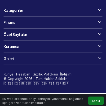
Kategoriler
Finans
Özel Sayfalar
Kurumsal
Galeri
Künye
Hesabım
Gizlilik Politikası
İletişim
© Copyright 2026 | Tüm Hakları Saklıdır.
🇩​​​​​🇪​​​​​🇸​​​​​🇮​​​​​🇬​​​​​🇳​​​​​🇪​​​​​🇩​​​​​ 🇧​​​​​🇾​​​​​ 🇮​​​​​🇳​​​​​🇫​​​​​🇮​​​​​🇨​​​​​🇷​​​​​🇪​​​​​🇦​​​​​​​​​​
Bu web sitesinde en iyi deneyimi yaşamanızı sağlamak
Kabul
için çerezler kullanılmaktadır.
Anasayfa
İletişim
WhatsApp
Instagram