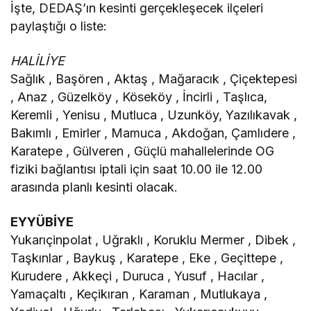
İşte, DEDAŞ’ın kesinti gerçekleşecek ilçeleri
paylaştığı o liste:
HALİLİYE
Sağlık , Başören , Aktaş , Mağaracık , Çiçektepesi
, Anaz , Güzelköy , Köseköy , İncirli , Taşlıca,
Keremli , Yenisu , Mutluca , Uzunköy, Yazılıkavak ,
Bakımlı , Emirler , Mamuca , Akdoğan, Çamlıdere ,
Karatepe , Gülveren , Güçlü mahallelerinde OG
fiziki bağlantısı iptali için saat 10.00 ile 12.00
arasında planlı kesinti olacak.
EYYÜBİYE
Yukarıçinpolat , Uğraklı , Koruklu Mermer , Dibek ,
Taşkınlar , Baykuş , Karatepe , Eke , Geçittepe ,
Kurudere , Akkeçi , Duruca , Yusuf , Hacılar ,
Yamaçaltı , Keçikıran , Karaman , Mutlukaya ,