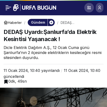
DEDAŞ
0
Uyardı:Şanlıurfa’da
Gündem
Haberler
DEDAŞ
Uyardı:Şanlıurfa’da
DEDAŞ Uyardı:Şanlıurfa’da Elektrik
Elektrik Kesintisi
Elektrik Kesintisi
Yaşanacak !
Kesintisi Yaşanacak !
Yaşanacak !
Dicle Elektrik Dağıtım A.Ş., 12 Ocak Cuma günü
Şanlıurfa’nın 2 ilçesinde elektriklerin kesileceğini resmi
sitesinden duyurdu.
11 Ocak 2024, 10:40
yayınlandı
11 Ocak 2024, 10:40
güncellendi
0dk, 49sn