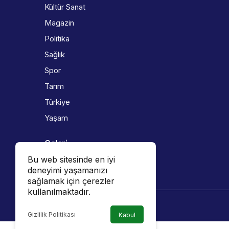
Kültür Sanat
Magazin
Politika
Sağlık
Spor
Tarım
Türkiye
Yaşam
Galeri
Bu web sitesinde en iyi
Foto Galeri
deneyimi yaşamanızı
Video Galeri
sağlamak için çerezler
kullanılmaktadır.
Gizlilik Politikası
Kabul