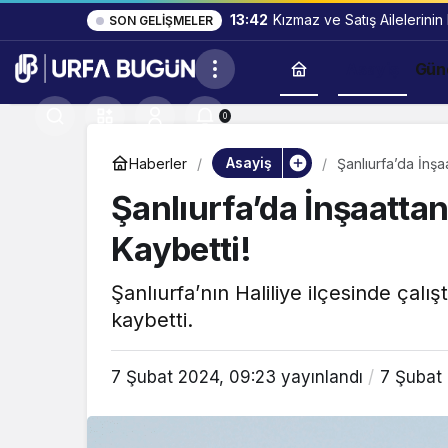
13:42
Kızmaz ve Satış Ailelerinin
SON GELIŞMELER
Asayiş
Gün
0
Asayiş
Haberler
Şanlıurfa’da İnşa
Şanlıurfa’da İnşaatta
Kaybetti!
Şanlıurfa’nın Haliliye ilçesinde çalış
kaybetti.
7 Şubat 2024, 09:23
yayınlandı
7 Şubat