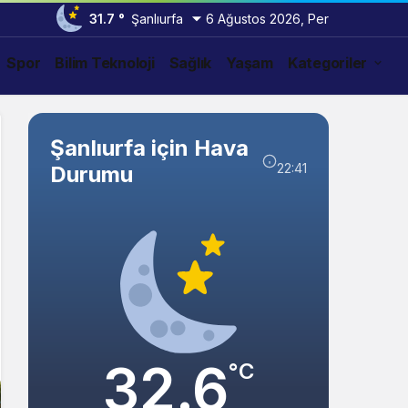
31.7 °
Şanlıurfa
6 Ağustos 2026, Per
Spor
Bilim Teknoloji
Sağlık
Yaşam
Kategoriler
Şanlıurfa için Hava
22:41
Durumu
32.6
°C