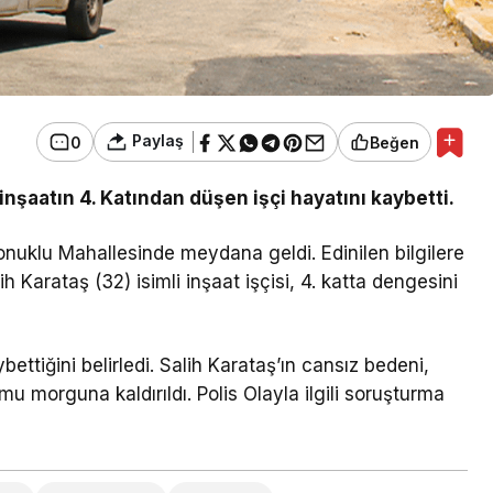
Paylaş
0
Beğen
ı inşaatın 4. Katından düşen işçi hayatını kaybetti.
 Konuklu Mahallesinde meydana geldi. Edinilen bilgilere
h Karataş (32) isimli inşaat işçisi, 4. katta dengesini
ybettiğini belirledi. Salih Karataş’ın cansız bedeni,
umu morguna kaldırıldı. Polis Olayla ilgili soruşturma