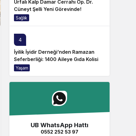
Urfalı Kalp Damar Cerrahı Op. Dr.
Cüneyt Şelli Yeni Görevinde!
Sağlık
4
İyilik İyidir Derneği’nden Ramazan
Seferberliği: 1400 Aileye Gıda Kolisi
Yaşam
UB WhatsApp Hattı
0552 252 53 97