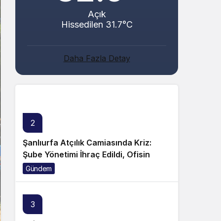
Açık
Hissedilen 31.7°C
Abacı ve Abul Ailelerinin Mutlu Günü!
Daha Fazla Detay
Genel
2
Şanlıurfa Atçılık Camiasında Kriz:
Şube Yönetimi İhraç Edildi, Ofisin
Taşınmasına Tepki Büyüyor!
Gündem
3