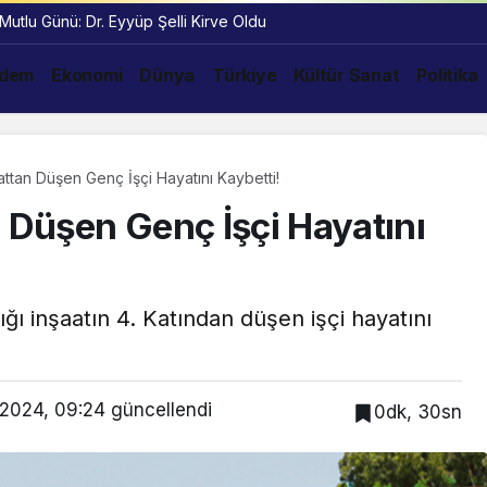
 Mutlu Günü: Dr. Eyyüp Şelli Kirve Oldu
dem
Ekonomi
Dünya
Türkiye
Kültür Sanat
Politika
attan Düşen Genç İşçi Hayatını Kaybetti!
n Düşen Genç İşçi Hayatını
tığı inşaatın 4. Katından düşen işçi hayatını
 2024, 09:24
güncellendi
0dk, 30sn