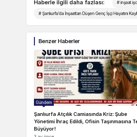
Haberle ilgili daha fazlası:
# inşaat işc
# Şanlıurfa’da İnşaattan Düşen Genç İşçi Hayatını Kayb
Benzer Haberler
Gündem
Şanlıurfa Atçılık Camiasında Kriz: Şube
Yönetimi İhraç Edildi, Ofisin Taşınmasına T
Büyüyor!
3 ay önce