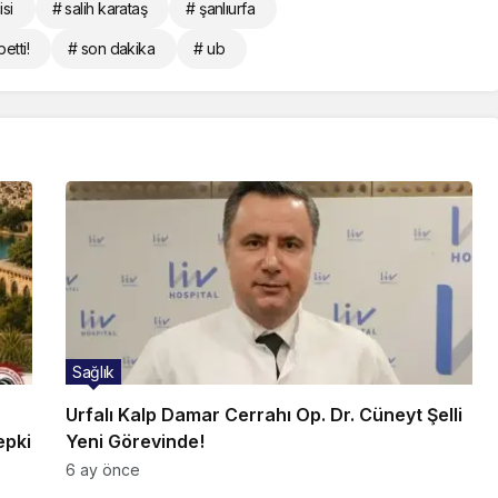
isi
# salih karataş
# şanlıurfa
etti!
# son dakika
# ub
Sağlık
Urfalı Kalp Damar Cerrahı Op. Dr. Cüneyt Şelli
epki
Yeni Görevinde!
6 ay önce