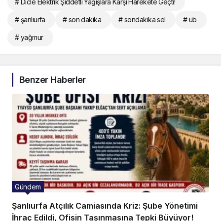
# Dicle Elektrik Şiddetli Yağışlara Karşı Harekete Geçti!
# şanlıurfa
# son dakika
# sondakika sel
# ub
# yağmur
Benzer Haberler
Gündem
Şanlıurfa Atçılık Camiasında Kriz: Şube Yönetimi
İhraç Edildi, Ofisin Taşınmasına Tepki Büyüyor!