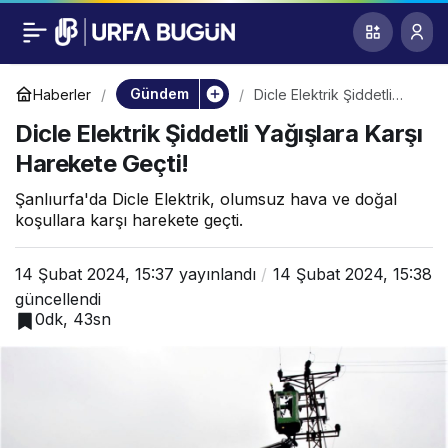
Dicle Elektrik Şiddetli
0
Yağışlara Karşı
Gündem
Haberler
Dicle Elektrik Şiddetli
Yağışlara Karşı Harekete
Dicle Elektrik Şiddetli Yağışlara Karşı
Geçti!
Harekete Geçti!
Harekete Geçti!
Şanlıurfa'da Dicle Elektrik, olumsuz hava ve doğal
koşullara karşı harekete geçti.
14 Şubat 2024, 15:37
yayınlandı
14 Şubat 2024, 15:38
güncellendi
0dk, 43sn