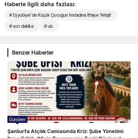
Haberle ilgili daha fazlası:
# Eyyübiye'de Küçük Çocuğun İmdadına İtfaiye Yetişti!
# son dakika
# ub
Benzer Haberler
Gündem
Şanlıurfa Atçılık Camiasında Kriz: Şube Yönetimi