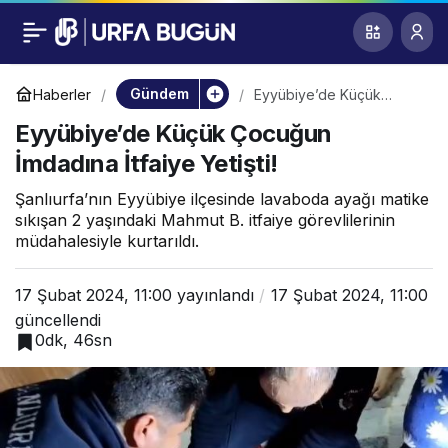
Eyyübiye’de Küçük
0
Çocuğun İmdadına
Gündem
Haberler
Eyyübiye’de Küçük
Çocuğun İmdadına İtfaiye
Eyyübiye’de Küçük Çocuğun
Yetişti!
İtfaiye Yetişti!
İmdadına İtfaiye Yetişti!
Şanlıurfa’nın Eyyübiye ilçesinde lavaboda ayağı matike
sıkışan 2 yaşındaki Mahmut B. itfaiye görevlilerinin
müdahalesiyle kurtarıldı.
17 Şubat 2024, 11:00
yayınlandı
17 Şubat 2024, 11:00
güncellendi
0dk, 46sn