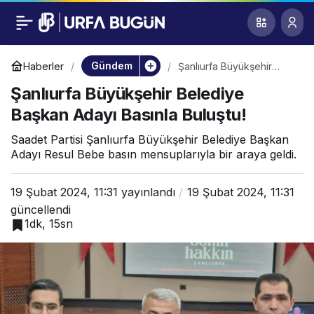
Şanlıurfa Büyükşehir
0
Belediye Başkan
Gündem
Haberler
Şanlıurfa Büyükşehir
Belediye Başkan Adayı
Şanlıurfa Büyükşehir Belediye
Basınla Buluştu!
Adayı Basınla
Başkan Adayı Basınla Buluştu!
Buluştu!
Saadet Partisi Şanlıurfa Büyükşehir Belediye Başkan
Adayı Resul Bebe basın mensuplarıyla bir araya geldi.
19 Şubat 2024, 11:31
yayınlandı
19 Şubat 2024, 11:31
güncellendi
1dk, 15sn