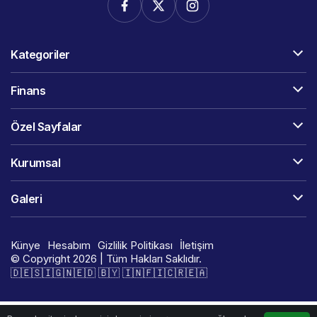
Kategoriler
Finans
Özel Sayfalar
Kurumsal
Galeri
Künye
Hesabım
Gizlilik Politikası
İletişim
© Copyright 2026 | Tüm Hakları Saklıdır.
🇩​​​​​🇪​​​​​🇸​​​​​🇮​​​​​🇬​​​​​🇳​​​​​🇪​​​​​🇩​​​​​ 🇧​​​​​🇾​​​​​ 🇮​​​​​🇳​​​​​🇫​​​​​🇮​​​​​🇨​​​​​🇷​​​​​🇪​​​​​🇦​​​​​​​​​​