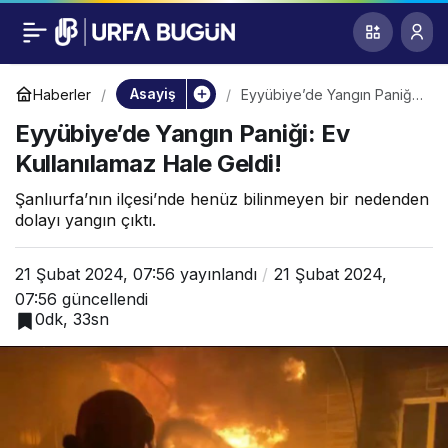
Eyyübiye’de Yangın
0
Paniği: Ev
Asayiş
Haberler
Eyyübiye’de Yangın Paniği:
Ev Kullanılamaz Hale Geldi!
Eyyübiye’de Yangın Paniği: Ev
Kullanılamaz Hale
Kullanılamaz Hale Geldi!
Geldi!
Şanlıurfa’nın ilçesi’nde henüz bilinmeyen bir nedenden
dolayı yangın çıktı.
21 Şubat 2024, 07:56
yayınlandı
21 Şubat 2024,
07:56
güncellendi
0dk, 33sn