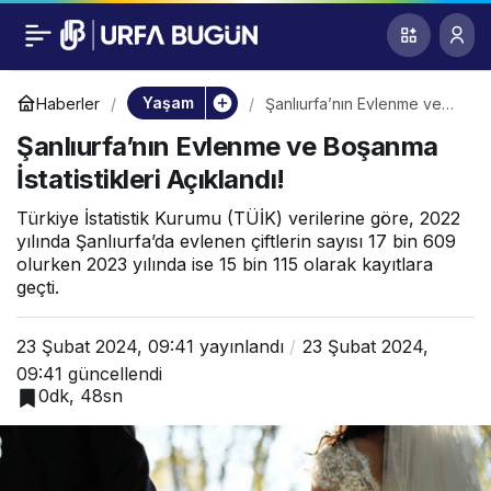
Şanlıurfa’nın Evlenme
0
ve Boşanma
Yaşam
Haberler
Şanlıurfa’nın Evlenme ve
Boşanma İstatistikleri
Şanlıurfa’nın Evlenme ve Boşanma
Açıklandı!
İstatistikleri
İstatistikleri Açıklandı!
Açıklandı!
Türkiye İstatistik Kurumu (TÜİK) verilerine göre, 2022
yılında Şanlıurfa’da evlenen çiftlerin sayısı 17 bin 609
olurken 2023 yılında ise 15 bin 115 olarak kayıtlara
geçti.
23 Şubat 2024, 09:41
yayınlandı
23 Şubat 2024,
09:41
güncellendi
0dk, 48sn