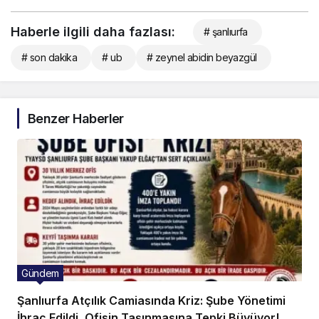
Haberle ilgili daha fazlası:
# şanlıurfa
# son dakika
# ub
# zeynel abidin beyazgül
Benzer Haberler
Gündem
Şanlıurfa Atçılık Camiasında Kriz: Şube Yönetimi
İhraç Edildi, Ofisin Taşınmasına Tepki Büyüyor!