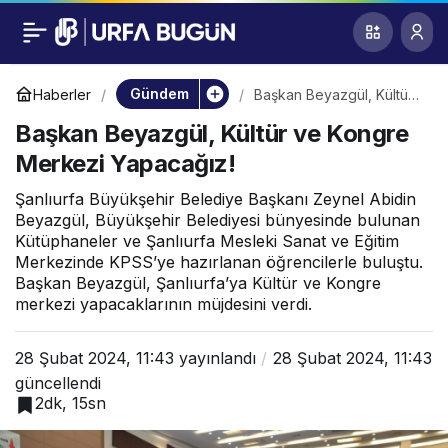
Başkan Beyazgül,
0
Kültür ve Kongre
Gündem
Haberler
Başkan Beyazgül, Kültür
ve Kongre Merkezi
Başkan Beyazgül, Kültür ve Kongre
Yapacağız!
Merkezi Yapacağız!
Merkezi Yapacağız!
Şanlıurfa Büyükşehir Belediye Başkanı Zeynel Abidin
Beyazgül, Büyükşehir Belediyesi bünyesinde bulunan
Kütüphaneler ve Şanlıurfa Mesleki Sanat ve Eğitim
Merkezinde KPSS’ye hazırlanan öğrencilerle buluştu.
Başkan Beyazgül, Şanlıurfa’ya Kültür ve Kongre
merkezi yapacaklarının müjdesini verdi.
28 Şubat 2024, 11:43
yayınlandı
28 Şubat 2024, 11:43
güncellendi
2dk, 15sn