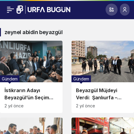
zeynel abidin beyazgül
Gündem
Gündem
İstikrarın Adayı
Beyazgül Müjdeyi
Beyazgül’ün Seçim
Verdi: Şanlıurfa –
Ofisi Buluşmaları
Diyarbakır İstikameti
2 yıl önce
2 yıl önce
Şölen Havasında
Ulaşıma Açılıyor!
Geçiyor!