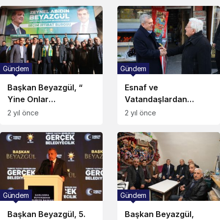
Gündem
Gündem
Başkan Beyazgül, “
Esnaf ve
Yine Onlar
Vatandaşlardan
Konuşacak, “Biz
Başkan Beyazgül’e;
2 yıl önce
2 yıl önce
Yapacağız”
”Gönlümüz Ve
Dualarımız Seninle”
Gündem
Gündem
Başkan Beyazgül, 5.
Başkan Beyazgül,