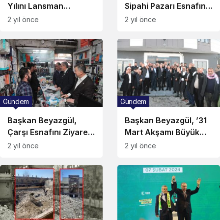
Yılını Lansman
Sipahi Pazarı Esnafını
Toplantısı ile
Ziyaret Etti!
2 yıl önce
2 yıl önce
Değerlendirdi!
Gündem
Gündem
Başkan Beyazgül,
Başkan Beyazgül, ’31
Çarşı Esnafını Ziyaret
Mart Akşamı Büyük
Etti!
Sevinç Yaşayacağız’’
2 yıl önce
2 yıl önce