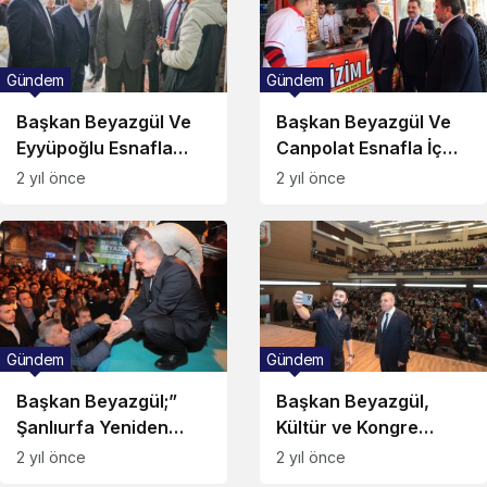
Gündem
Gündem
Başkan Beyazgül Ve
Başkan Beyazgül Ve
Eyyüpoğlu Esnafla
Canpolat Esnafla İç
Buluşmaya Devam
İçe!
2 yıl önce
2 yıl önce
Ediyor!
Gündem
Gündem
Başkan Beyazgül;”
Başkan Beyazgül,
Şanlıurfa Yeniden
Kültür ve Kongre
Şahlanacak!”
Merkezi Yapacağız!
2 yıl önce
2 yıl önce