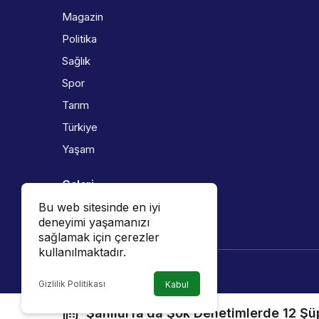
Magazin
Politika
Sağlık
Spor
Tarım
Türkiye
Yaşam
Galeri
Bu web sitesinde en iyi
Foto Galeri
deneyimi yaşamanızı
Video Galeri
sağlamak için çerezler
kullanılmaktadır.
Gizlilik Politikası
Kabul
Şanlıurfa’da Şok Denetimlerde 12 Şüp