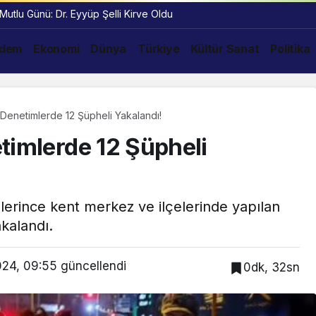
 Mutlu Günü: Dr. Eyyüp Şelli Kirve Oldu
dem
Ekonomi
Dünya
Türkiye
Kültür Sanat
Politika
 Denetimlerde 12 Şüpheli Yakalandı!
timlerde 12 Şüpheli
lerince kent merkez ve ilçelerinde yapılan
kalandı.
024, 09:55
güncellendi
0dk, 32sn