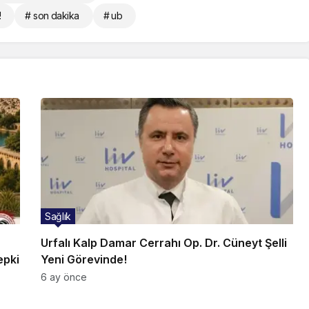
!
# son dakika
# ub
Sağlık
Urfalı Kalp Damar Cerrahı Op. Dr. Cüneyt Şelli
epki
Yeni Görevinde!
6 ay önce