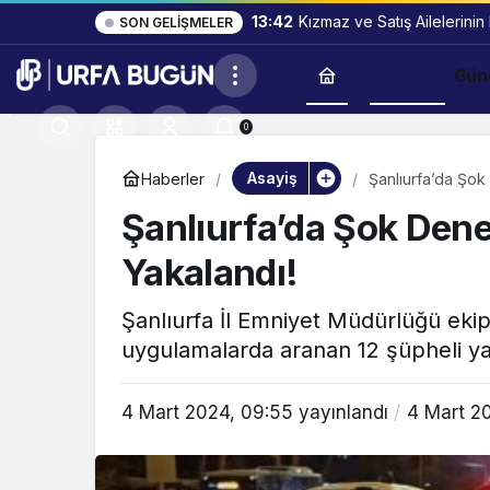
13:42
Kızmaz ve Satış Ailelerinin
SON GELIŞMELER
Asayiş
Gün
0
Asayiş
Haberler
Şanlıurfa’da Şok
Şanlıurfa’da Şok Dene
Yakalandı!
Şanlıurfa İl Emniyet Müdürlüğü ekip
uygulamalarda aranan 12 şüpheli ya
4 Mart 2024, 09:55
yayınlandı
4 Mart 2