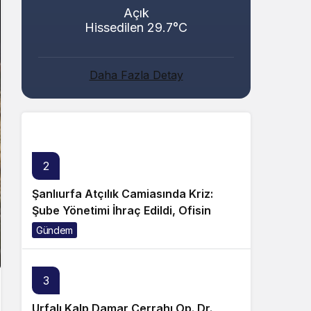
Açık
Hissedilen 29.7°C
Abacı ve Abul Ailelerinin Mutlu Günü!
Daha Fazla Detay
Genel
2
Şanlıurfa Atçılık Camiasında Kriz:
Şube Yönetimi İhraç Edildi, Ofisin
Taşınmasına Tepki Büyüyor!
Gündem
3
Urfalı Kalp Damar Cerrahı Op. Dr.