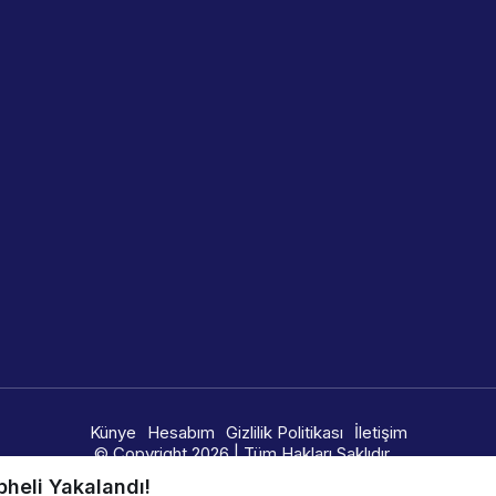
Künye
Hesabım
Gizlilik Politikası
İletişim
© Copyright 2026 | Tüm Hakları Saklıdır.
🇩​​​​​🇪​​​​​🇸​​​​​🇮​​​​​🇬​​​​​🇳​​​​​🇪​​​​​🇩​​​​​ 🇧​​​​​🇾​​​​​ 🇮​​​​​🇳​​​​​🇫​​​​​🇮​​​​​🇨​​​​​🇷​​​​​🇪​​​​​🇦​​​​​​​​​​
heli Yakalandı!