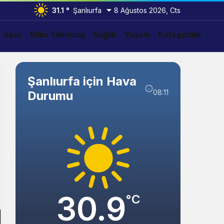
31.1 °
Şanlıurfa
8 Ağustos 2026, Cts
Spor
Bilim Teknoloji
Sağlık
Yaşam
Kategoriler
Şanlıurfa için Hava
08:11
Durumu
30.9
°C