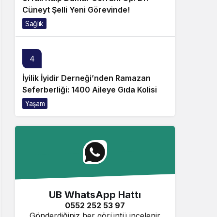
Cüneyt Şelli Yeni Görevinde!
Sağlık
4
İyilik İyidir Derneği’nden Ramazan
Seferberliği: 1400 Aileye Gıda Kolisi
Yaşam
UB WhatsApp Hattı
0552 252 53 97
Gönderdiğiniz her görüntü incelenir