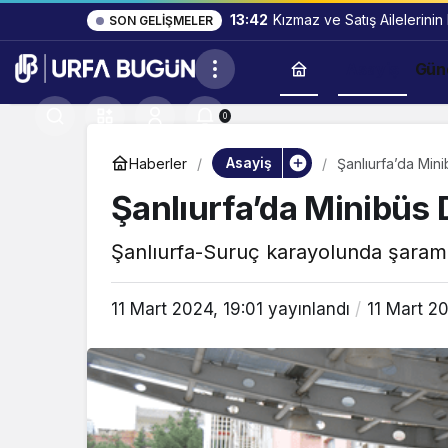
13:42
Kızmaz ve Satış Ailelerinin
SON GELIŞMELER
Asayiş
Gün
0
Asayiş
Haberler
Şanlıurfa’da Minib
Şanlıurfa’da Minibüs D
Şanlıurfa-Suruç karayolunda şarampo
11 Mart 2024, 19:01
yayınlandı
11 Mart 20