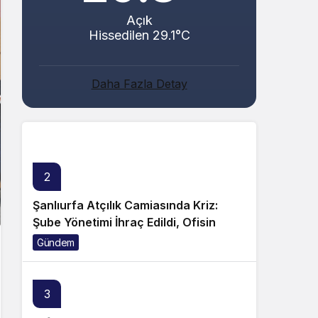
Açık
Hissedilen 29.1°C
Abacı ve Abul Ailelerinin Mutlu Günü!
Daha Fazla Detay
Genel
2
Şanlıurfa Atçılık Camiasında Kriz:
Şube Yönetimi İhraç Edildi, Ofisin
Taşınmasına Tepki Büyüyor!
Gündem
3