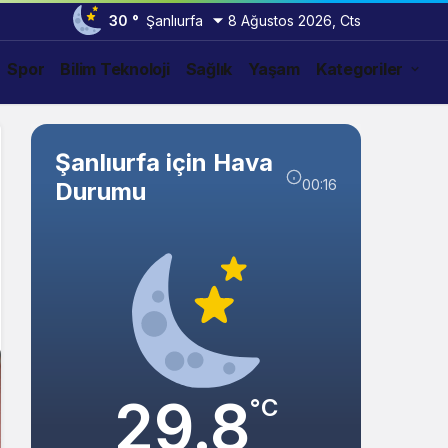
30 °
Şanlıurfa
8 Ağustos 2026, Cts
Spor
Bilim Teknoloji
Sağlık
Yaşam
Kategoriler
Şanlıurfa için Hava
00:16
Durumu
29.8
°C