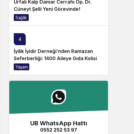
Urfalı Kalp Damar Cerrahı Op. Dr.
Cüneyt Şelli Yeni Görevinde!
Sağlık
4
İyilik İyidir Derneği’nden Ramazan
Seferberliği: 1400 Aileye Gıda Kolisi
Yaşam
UB WhatsApp Hattı
0552 252 53 97