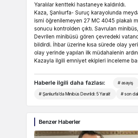
Yaralılar kentteki hastaneye kaldırıldı.
Kaza, Şanlıurfa- Suruç karayolunda meyda
ismi öğrenilemeyen 27 MC 4045 plakalı mi
sonucu kontrolden çıktı. Savrulan minibüs
Devrilen minibüsü gören çevredeki vatanda
bildirdi. İhbar üzerine kısa sürede olay ye
olay yerinde yapılan ilk müdahalenin ardın
Kazayla ilgili emniyet ekipleri inceleme baş
Haberle ilgili daha fazlası:
# asayiş
# Şanlıurfa’da Minibüs Devrildi: 5 Yaralı!
# son da
Benzer Haberler