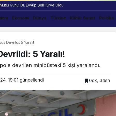
 Mutlu Günü: Dr. Eyyüp Şelli Kirve Oldu
dem
Ekonomi
Dünya
Türkiye
Kültür Sanat
Politika
üs Devrildi: 5 Yaralı!
evrildi: 5 Yaralı!
le devrilen minibüsteki 5 kişi yaralandı.
24, 19:01
güncellendi
0dk, 34sn