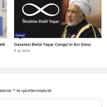
Genel
lli
Gazeteci Betül Yaşar Cengiz’in Acı Günü
6 ay önce
 alanlar
*
ile işaretlenmişlerdir