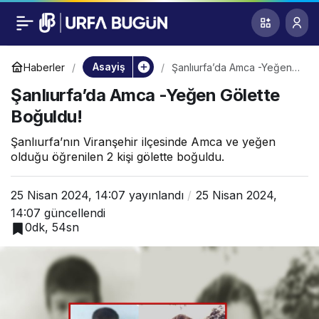
Şanlıurfa’da Amca -
0
Yeğen Gölette
Asayiş
Haberler
Şanlıurfa’da Amca -Yeğen
Gölette Boğuldu!
Şanlıurfa’da Amca -Yeğen Gölette
Boğuldu!
Boğuldu!
Şanlıurfa’nın Viranşehir ilçesinde Amca ve yeğen
olduğu öğrenilen 2 kişi gölette boğuldu.
25 Nisan 2024, 14:07
yayınlandı
25 Nisan 2024,
14:07
güncellendi
0dk, 54sn