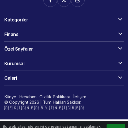
Kategoriler
Finans
Özel Sayfalar
Kurumsal
Galeri
Künye
Hesabım
Gizlilik Politikası
İletişim
© Copyright 2026 | Tüm Hakları Saklıdır.
🇩​​​​​🇪​​​​​🇸​​​​​🇮​​​​​🇬​​​​​🇳​​​​​🇪​​​​​🇩​​​​​ 🇧​​​​​🇾​​​​​ 🇮​​​​​🇳​​​​​🇫​​​​​🇮​​​​​🇨​​​​​🇷​​​​​🇪​​​​​🇦​​​​​​​​​​
Bu web sitesinde en iyi deneyimi yaşamanızı sağlamak