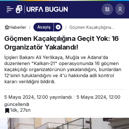
Göçmen
0
Kaçakçılığına Geçit
Asayiş
Haberler
Göçmen Kaçakçılığına
Geçit Yok: 16 Organizatör
Göçmen Kaçakçılığına Geçit Yok: 16
Yakalandı!
Yok: 16 Organizatör
Organizatör Yakalandı!
Yakalandı!
İçişleri Bakanı Ali Yerlikaya, Muğla ve Adana'da
düzenlenen "Kalkan-21" operasyonunda 16 göçmen
kaçakçılığı organizatörünün yakalandığını, bunlardan
12'sinin tutuklandığını ve 4'ü hakkında adli kontrol
kararı verildiğini bildirdi.
5 Mayıs 2024, 12:00
yayınlandı
5 Mayıs 2024, 12:00
güncellendi
1dk, 27sn