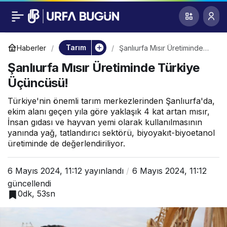
Şanlıurfa Mısır
0
Üretiminde Türkiye
Tarım
Haberler
Şanlıurfa Mısır Üretiminde
Türkiye Üçüncüsü!
Şanlıurfa Mısır Üretiminde Türkiye
Üçüncüsü!
Üçüncüsü!
Türkiye'nin önemli tarım merkezlerinden Şanlıurfa'da,
ekim alanı geçen yıla göre yaklaşık 4 kat artan mısır,
İnsan gıdası ve hayvan yemi olarak kullanılmasının
yanında yağ, tatlandırıcı sektörü, biyoyakıt-biyoetanol
üretiminde de değerlendiriliyor.
6 Mayıs 2024, 11:12
yayınlandı
6 Mayıs 2024, 11:12
güncellendi
0dk, 53sn