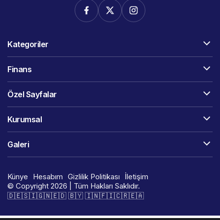
Kategoriler
Finans
Özel Sayfalar
Kurumsal
Galeri
Künye
Hesabım
Gizlilik Politikası
İletişim
© Copyright 2026 | Tüm Hakları Saklıdır.
🇩​​​​​🇪​​​​​🇸​​​​​🇮​​​​​🇬​​​​​🇳​​​​​🇪​​​​​🇩​​​​​ 🇧​​​​​🇾​​​​​ 🇮​​​​​🇳​​​​​🇫​​​​​🇮​​​​​🇨​​​​​🇷​​​​​🇪​​​​​🇦​​​​​​​​​​