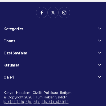
Kategoriler
Finans
Özel Sayfalar
Kurumsal
Galeri
Künye
Hesabım
Gizlilik Politikası
İletişim
© Copyright 2026 | Tüm Hakları Saklıdır.
🇩​​​​​🇪​​​​​🇸​​​​​🇮​​​​​🇬​​​​​🇳​​​​​🇪​​​​​🇩​​​​​ 🇧​​​​​🇾​​​​​ 🇮​​​​​🇳​​​​​🇫​​​​​🇮​​​​​🇨​​​​​🇷​​​​​🇪​​​​​🇦​​​​​​​​​​