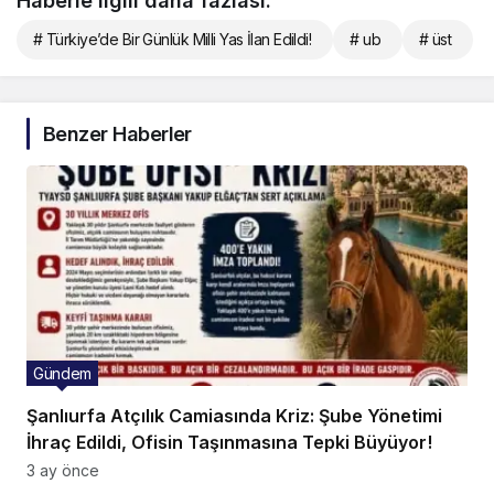
Haberle ilgili daha fazlası:
# Türkiye’de Bir Günlük Milli Yas İlan Edildi!
# ub
# üst
Benzer Haberler
Gündem
Şanlıurfa Atçılık Camiasında Kriz: Şube Yönetimi
İhraç Edildi, Ofisin Taşınmasına Tepki Büyüyor!
3 ay önce