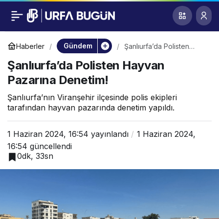
Şanlıurfa’da Polisten
0
Hayvan Pazarına
Gündem
Haberler
Şanlıurfa’da Polisten
Hayvan Pazarına
Şanlıurfa’da Polisten Hayvan
Denetim!
Denetim!
Pazarına Denetim!
Şanlıurfa’nın Viranşehir ilçesinde polis ekipleri
tarafından hayvan pazarında denetim yapıldı.
1 Haziran 2024, 16:54
yayınlandı
1 Haziran 2024,
16:54
güncellendi
0dk, 33sn