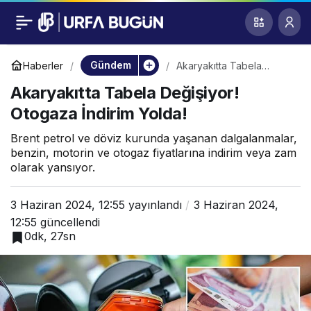
Akaryakıtta Tabela
0
Değişiyor! Otogaza
Gündem
Haberler
Akaryakıtta Tabela
Değişiyor! Otogaza
Akaryakıtta Tabela Değişiyor!
İndirim Yolda!
İndirim Yolda!
Otogaza İndirim Yolda!
Brent petrol ve döviz kurunda yaşanan dalgalanmalar,
benzin, motorin ve otogaz fiyatlarına indirim veya zam
olarak yansıyor.
3 Haziran 2024, 12:55
yayınlandı
3 Haziran 2024,
12:55
güncellendi
0dk, 27sn