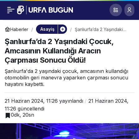
Şanlıurfa’da 2
0
Yaşındaki Çocuk,
Asayiş
Haberler
Şanlıurfa’da 2 Yaşındaki
Çocuk, Amcasının
Şanlıurfa’da 2 Yaşındaki Çocuk,
Kullandığı Aracın Çarpması
Amcasının Kullandığı
Sonucu Öldü!
Amcasının Kullandığı Aracın
Çarpması Sonucu Öldü!
Aracın Çarpması
Şanlıurfa'da 2 yaşındaki çocuk, amcasının kullandığı
Sonucu Öldü!
otomobilin geri manevra yaparken çarpması sonucu
hayatını kaybetti.
21 Haziran 2024, 11:26
yayınlandı
21 Haziran 2024,
11:26
güncellendi
0dk, 20sn