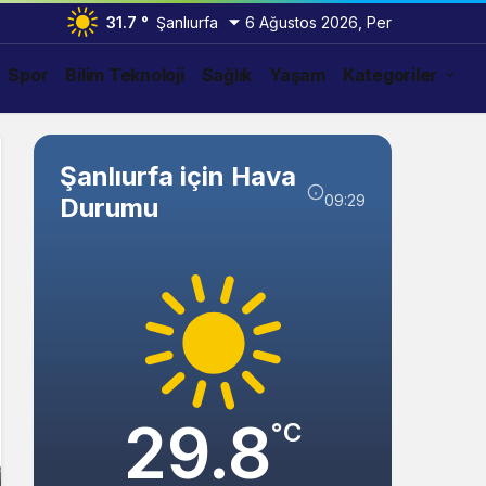
31.7 °
Şanlıurfa
6 Ağustos 2026, Per
Spor
Bilim Teknoloji
Sağlık
Yaşam
Kategoriler
Şanlıurfa için Hava
09:29
Durumu
29.8
°C