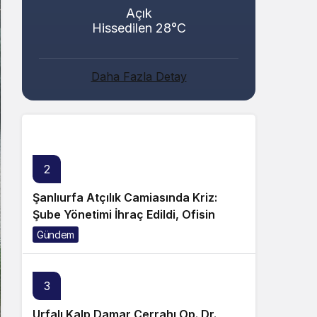
Açık
Hissedilen 28°C
Abacı ve Abul Ailelerinin Mutlu Günü!
Daha Fazla Detay
Genel
2
Şanlıurfa Atçılık Camiasında Kriz:
Şube Yönetimi İhraç Edildi, Ofisin
Taşınmasına Tepki Büyüyor!
Gündem
3
Urfalı Kalp Damar Cerrahı Op. Dr.