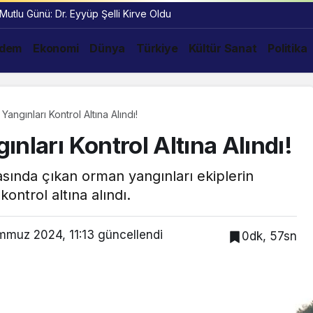
 Mutlu Günü: Dr. Eyyüp Şelli Kirve Oldu
dem
Ekonomi
Dünya
Türkiye
Kültür Sanat
Politika
angınları Kontrol Altına Alındı!
nları Kontrol Altına Alındı!
rasında çıkan orman yangınları ekiplerin
ntrol altına alındı.
mmuz 2024, 11:13
güncellendi
0dk, 57sn