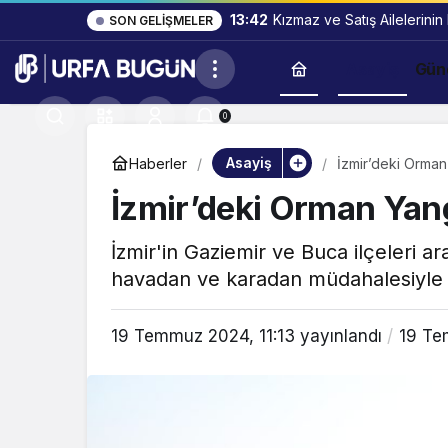
13:42
Kızmaz ve Satış Ailelerinin
SON GELIŞMELER
Asayiş
Gün
0
Asayiş
Haberler
İzmir’deki Orman Y
İzmir’deki Orman Yangı
İzmir'in Gaziemir ve Buca ilçeleri a
havadan ve karadan müdahalesiyle ko
19 Temmuz 2024, 11:13
yayınlandı
19 Te