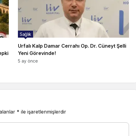
Sağlık
Urfalı Kalp Damar Cerrahı Op. Dr. Cüneyt Şelli
epki
Yeni Görevinde!
5 ay önce
 alanlar
*
ile işaretlenmişlerdir