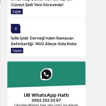
Cüneyt Şelli Yeni Görevinde!
Sağlık
4
İyilik İyidir Derneği’nden Ramazan
Seferberliği: 1400 Aileye Gıda Kolisi
Yaşam
UB WhatsApp Hattı
0552 252 53 97
Gönderdiğiniz her görüntü incelenir