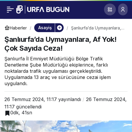
Şanlıurfa’da
0
Uymayanlara, Af Yok!
Asayiş
Haberler
Şanlıurfa’da Uymayanlara,
Af Yok! Çok Sayıda Ceza!
Şanlıurfa’da Uymayanlara, Af Yok!
Çok Sayıda Ceza!
Çok Sayıda Ceza!
Şanlıurfa İl Emniyet Müdürlüğü Bölge Trafik
Denetleme Şube Müdürlüğü ekiplerince, farklı
noktalarda trafik uygulaması gerçekleştirildi.
Uygulamada 13 araç ve sürücüsüne cezai işlem
uygulandı.
26 Temmuz 2024, 11:17
yayınlandı
26 Temmuz 2024,
11:17
güncellendi
0dk, 41sn